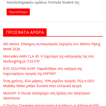
πανεπιστημιακών ομάδων Formula Student της
C
Y
Περισσότερα
C
L
E
S
ΠΡΟΣΦΑΤΑ ΑΡΘΡΑ
&
M
MG Motor: Επίσημος Αυτοκινητικός Χορηγός του Athens Flying
O
Week 2026
R
Mercedes-AMG CLA 45: Η ταχύτερη της κατηγορίας της στο
E
Nürburgring με 7:32.070
BYD DOLPHIN SURF: Παραδόθηκε στη νικήτρια της
λαχειοφόρου αγοράς της ΕΛΕΠΑΠ
Ένας χρόνος, δύο μάρκες, 10% μερίδιο αγοράς: Πώς η GEO
Mobility Hellas μπήκε δυνατά στην ελληνική αγορά
MotoGP: Η Ducati επιστρέφει στη δράση στο απαιτητικό
Silverstone
Ο Όμιλος Σαρακάκη παραχώρησε ένα Maxus με δεξαμενή 600