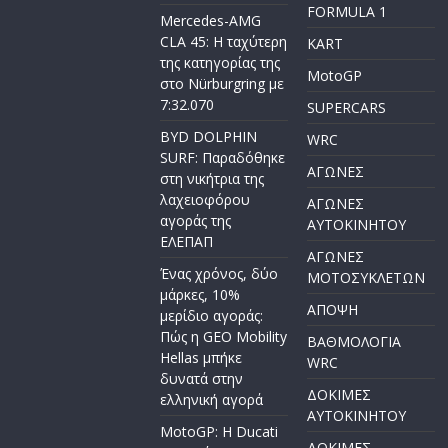
FORMULA 1
Mercedes-AMG
CLA 45: Η ταχύτερη
KART
της κατηγορίας της
MotoGP
στο Nürburgring με
7:32.070
SUPERCARS
BYD DOLPHIN
WRC
SURF: Παραδόθηκε
ΑΓΩΝΕΣ
στη νικήτρια της
λαχειοφόρου
ΑΓΩΝΕΣ
αγοράς της
AYTOKINHTOY
ΕΛΕΠΑΠ
ΑΓΩΝΕΣ
Ένας χρόνος, δύο
ΜΟΤΟΣΥΚΛΕΤΩΝ
μάρκες, 10%
ΑΠΟΨΗ
μερίδιο αγοράς:
Πώς η GEO Mobility
ΒΑΘΜΟΛΟΓΙΑ
Hellas μπήκε
WRC
δυνατά στην
ΔΟΚΙΜΕΣ
ελληνική αγορά
ΑΥΤΟΚΙΝΗΤΟΥ
MotoGP: Η Ducati
ΔΟΚΙΜΕΣ