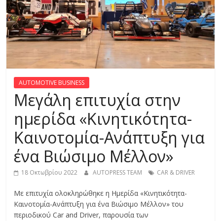
R
E
S
S
AUTOMOTIVE BUSINESS
Μεγάλη επιτυχία στην
C
ημερίδα «Κινητικότητα-
A
Καινοτομία-Ανάπτυξη για
R
S
ένα Βιώσιμο Μέλλον»
,
M
18 Οκτωβρίου 2022
AUTOPRESS TEAM
CAR & DRIVER
O
T
Με επιτυχία ολοκληρώθηκε η Ημερίδα «Κινητικότητα-
O
Καινοτομία-Ανάπτυξη για ένα Βιώσιμο Μέλλον» του
R
περιοδικού Car and Driver, παρουσία των