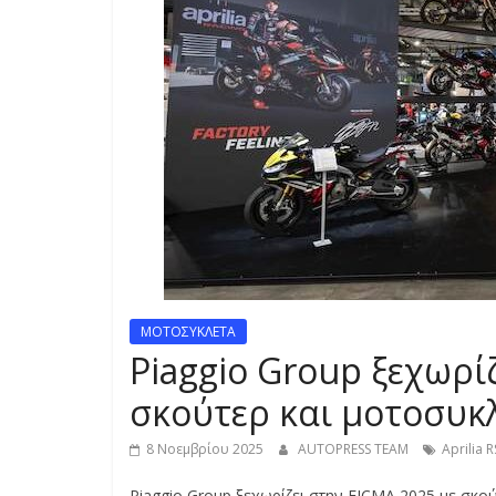
S
S
C
A
R
S
,
M
O
T
ΜΟΤΟΣΥΚΛΕΤΑ
O
Piaggio Group ξεχωρί
R
C
σκούτερ και μοτοσυκ
Y
C
8 Νοεμβρίου 2025
AUTOPRESS TEAM
Aprilia 
L
Piaggio Group ξεχωρίζει στην EICMA 2025 με σκο