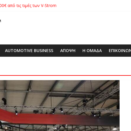
00€ από τις τιμές των V-Strom
xus με δεξαμενή 600 λίτρων στην ΕΠΟΜΕΑ Βιλίων – το όχημα βρέ
λές SUV στην ιστορία της μάρκας
ιάς ΕΠΕ αποκτούν νέα εταιρική ταυτότητα
 με ειδική επετειακή τιμή
AUTOMOTIVE BUSINESS
ΑΠΟΨΗ
Η ΟΜΑΔΑ
ΕΠΙΚΟΙΝΩ