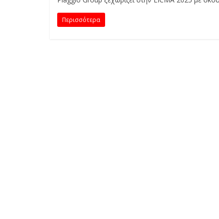
E
S
Περισσότερα
&
M
O
R
E