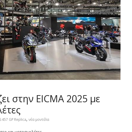
ζει στην EICMA 2025 με
λέτες
,
RS 457 GP Replica
νέα μοντέλα
ύτερ και μοτοσυκλέτες