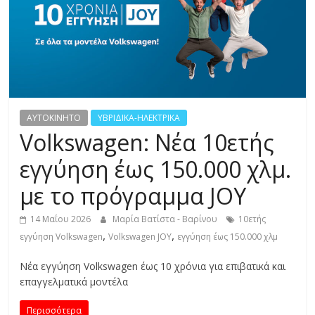
R
E
S
S
AYTOKINHTO
ΥΒΡΙΔΙΚΑ-ΗΛΕΚΤΡΙΚΑ
Volkswagen: Νέα 10ετής
C
εγγύηση έως 150.000 χλμ.
A
με το πρόγραμμα JOY
R
S
14 Μαΐου 2026
Μαρία Βατίστα - Βαρίνου
10ετής
,
,
,
εγγύηση Volkswagen
Volkswagen JOY
εγγύηση έως 150.000 χλμ
M
O
Νέα εγγύηση Volkswagen έως 10 χρόνια για επιβατικά και
T
επαγγελματικά μοντέλα
O
R
Περισσότερα