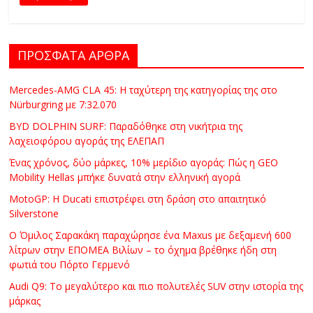
C
Y
C
ΠΡΟΣΦΑΤΑ ΑΡΘΡΑ
L
E
Mercedes-AMG CLA 45: Η ταχύτερη της κατηγορίας της στο
S
Nürburgring με 7:32.070
&
M
BYD DOLPHIN SURF: Παραδόθηκε στη νικήτρια της
λαχειοφόρου αγοράς της ΕΛΕΠΑΠ
O
R
Ένας χρόνος, δύο μάρκες, 10% μερίδιο αγοράς: Πώς η GEO
E
Mobility Hellas μπήκε δυνατά στην ελληνική αγορά
MotoGP: Η Ducati επιστρέφει στη δράση στο απαιτητικό
Silverstone
Ο Όμιλος Σαρακάκη παραχώρησε ένα Maxus με δεξαμενή 600
λίτρων στην ΕΠΟΜΕΑ Βιλίων – το όχημα βρέθηκε ήδη στη
φωτιά του Πόρτο Γερμενό
Audi Q9: Το μεγαλύτερο και πιο πολυτελές SUV στην ιστορία της
μάρκας