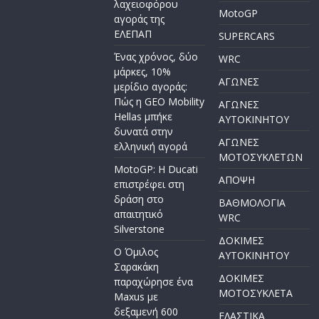
λαχειοφόρου
MotoGP
αγοράς της
ΕΛΕΠΑΠ
SUPERCARS
Ένας χρόνος, δύο
WRC
μάρκες, 10%
ΑΓΩΝΕΣ
μερίδιο αγοράς:
Πώς η GEO Mobility
ΑΓΩΝΕΣ
Hellas μπήκε
AYTOKINHTOY
δυνατά στην
ΑΓΩΝΕΣ
ελληνική αγορά
ΜΟΤΟΣΥΚΛΕΤΩΝ
MotoGP: Η Ducati
ΑΠΟΨΗ
επιστρέφει στη
δράση στο
ΒΑΘΜΟΛΟΓΙΑ
απαιτητικό
WRC
Silverstone
ΔΟΚΙΜΕΣ
Ο Όμιλος
ΑΥΤΟΚΙΝΗΤΟΥ
Σαρακάκη
ΔΟΚΙΜΕΣ
παραχώρησε ένα
ΜΟΤΟΣΥΚΛΕΤΑ
Maxus με
δεξαμενή 600
ΕΛΑΣΤΙΚΑ