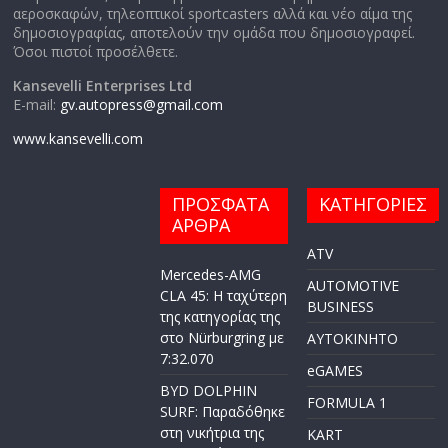
αεροσκαφών, τηλεοπτικοί sportcasters αλλά και νέο αίμα της
δημοσιογραφίας, αποτελούν την ομάδα που δημοσιογραφεί.
Όσοι πιστοί προσέλθετε.
Kansevelli Enterprises Ltd
E-mail:
gv.autopress@gmail.com
www.kansevelli.com
ΠΡΟΣΦΑΤΑ
ΚΑΤΗΓΟΡΙΕΣ
ΑΡΘΡΑ
ATV
Mercedes-AMG
AUTOMOTIVE
CLA 45: Η ταχύτερη
BUSINESS
της κατηγορίας της
στο Nürburgring με
AYTOKINHTO
7:32.070
eGAMES
BYD DOLPHIN
FORMULA 1
SURF: Παραδόθηκε
στη νικήτρια της
KART