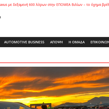
xus με δεξαμενή 600 λίτρων στην ΕΠΟΜΕΑ Βιλίων – το όχημα βρέ
ατηγορίας της στο Nürburgring με 7:32.070
ικήτρια της λαχειοφόρου αγοράς της ΕΛΕΠΑΠ
αγοράς: Πώς η GEO Mobility Hellas μπήκε δυνατά στην ελληνική αγο
 στο απαιτητικό Silverstone
AUTOMOTIVE BUSINESS
ΑΠΟΨΗ
Η ΟΜΑΔΑ
ΕΠΙΚΟΙΝΩ