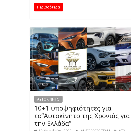
E
Περισσότερα
S
&
M
O
R
E
AYTOKINHTO
10+1 υποψηφιότητες για
το“Αυτοκίνητο της Χρονιάς για
την Ελλάδα”
13 Νοεμβρίου 2023
AUTOPRESS TEAM
ΑΤΧ