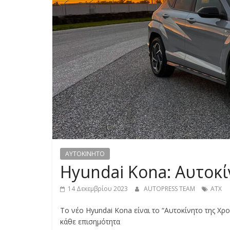
S
S
C
A
R
S
,
M
O
T
AYTOKINHTO
O
Hyundai Kona: Αυτοκί
R
C
14 Δεκεμβρίου 2023
AUTOPRESS TEAM
ΑΤΧ
Y
C
Το νέο Hyundai Kona είναι το “Αυτοκίνητο της Χρ
L
κάθε επισημότητα