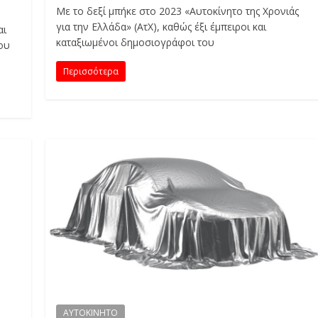
Με το δεξί μπήκε στο 2023 «Αυτοκίνητο της Χρονιάς
για την Ελλάδα» (ΑτΧ), καθώς έξι έμπειροι και
αι
καταξιωμένοι δημοσιογράφοι του
του
Περισσότερα
AYTOKINHTO