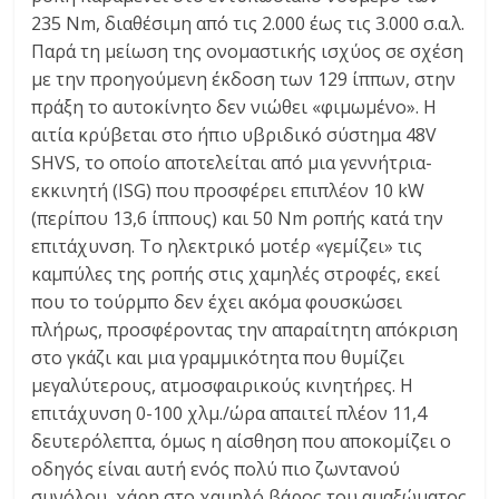
235 Nm, διαθέσιμη από τις 2.000 έως τις 3.000 σ.α.λ.
Παρά τη μείωση της ονομαστικής ισχύος σε σχέση
με την προηγούμενη έκδοση των 129 ίππων, στην
πράξη το αυτοκίνητο δεν νιώθει «φιμωμένο». Η
αιτία κρύβεται στο ήπιο υβριδικό σύστημα 48V
SHVS, το οποίο αποτελείται από μια γεννήτρια-
εκκινητή (ISG) που προσφέρει επιπλέον 10 kW
(περίπου 13,6 ίππους) και 50 Nm ροπής κατά την
επιτάχυνση. Το ηλεκτρικό μοτέρ «γεμίζει» τις
καμπύλες της ροπής στις χαμηλές στροφές, εκεί
που το τούρμπο δεν έχει ακόμα φουσκώσει
πλήρως, προσφέροντας την απαραίτητη απόκριση
στο γκάζι και μια γραμμικότητα που θυμίζει
μεγαλύτερους, ατμοσφαιρικούς κινητήρες. Η
επιτάχυνση 0-100 χλμ./ώρα απαιτεί πλέον 11,4
δευτερόλεπτα, όμως η αίσθηση που αποκομίζει ο
οδηγός είναι αυτή ενός πολύ πιο ζωντανού
συνόλου, χάρη στο χαμηλό βάρος του αμαξώματος