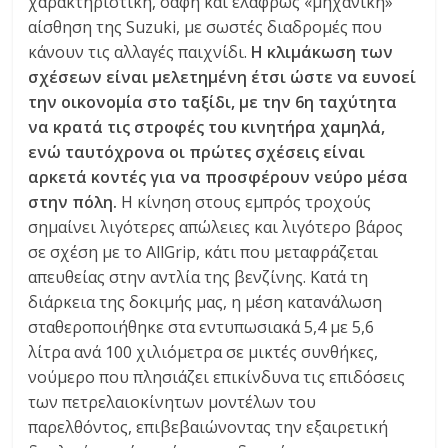
χαρακτηριστική, σαφή και ελαφρώς «μηχανική»
αίσθηση της Suzuki, με σωστές διαδρομές που
κάνουν τις αλλαγές παιχνίδι.
Η κλιμάκωση των
σχέσεων είναι μελετημένη έτσι ώστε να ευνοεί
την οικονομία στο ταξίδι, με την 6η ταχύτητα
να κρατά τις στροφές του κινητήρα χαμηλά,
ενώ ταυτόχρονα οι πρώτες σχέσεις είναι
αρκετά κοντές για να προσφέρουν νεύρο μέσα
στην πόλη.
Η κίνηση στους εμπρός τροχούς
σημαίνει λιγότερες απώλειες και λιγότερο βάρος
σε σχέση με το AllGrip, κάτι που μεταφράζεται
απευθείας στην αντλία της βενζίνης. Κατά τη
διάρκεια της δοκιμής μας, η μέση κατανάλωση
σταθεροποιήθηκε στα εντυπωσιακά 5,4 με 5,6
λίτρα ανά 100 χιλιόμετρα σε μικτές συνθήκες,
νούμερο που πλησιάζει επικίνδυνα τις επιδόσεις
των πετρελαιοκίνητων μοντέλων του
παρελθόντος, επιβεβαιώνοντας την εξαιρετική