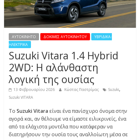
R
E
S
AYTOKINHTO
ΔΟΚΙΜΕΣ ΑΥΤΟΚΙΝΗΤΟΥ
ΥΒΡΙΔΙΚΑ-
ΗΛΕΚΤΡΙΚΑ
S
Suzuki Vitara 1.4 Hybrid
2WD: Η αλάνθαστη
C
λογική της ουσίας
A
R
,
13 Φεβρουαρίου 2026
Κώστας Παστρίμας
Suzuki
S
Suzuki VITARA
,
M
Το
Suzuki Vitara
είναι ένα πανίσχυρο όνομα στην
O
αγορά και, αν θέλουμε να είμαστε ειλικρινείς, ένα
T
από τα ελάχιστα μοντέλα που κατάφεραν να
O
διατηρήσουν την ουσία τους αναλλοίωτη μέσα σε
R