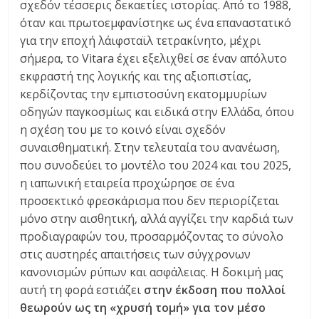
σχεδόν τέσσερις δεκαετίες ιστορίας. Από το 1988,
C
όταν και πρωτοεμφανίστηκε ως ένα επαναστατικό
Y
για την εποχή λάιφσταϊλ τετρακίνητο, μέχρι
C
σήμερα, το Vitara έχει εξελιχθεί σε έναν απόλυτο
L
εκφραστή της λογικής και της αξιοπιστίας,
E
κερδίζοντας την εμπιστοσύνη εκατομμυρίων
S
&
οδηγών παγκοσμίως και ειδικά στην Ελλάδα, όπου
M
η σχέση του με το κοινό είναι σχεδόν
O
συναισθηματική. Στην τελευταία του ανανέωση,
R
που συνοδεύει το μοντέλο του 2024 και του 2025,
E
η ιαπωνική εταιρεία προχώρησε σε ένα
προσεκτικό φρεσκάρισμα που δεν περιορίζεται
μόνο στην αισθητική, αλλά αγγίζει την καρδιά των
προδιαγραφών του, προσαρμόζοντας το σύνολο
στις αυστηρές απαιτήσεις των σύγχρονων
κανονισμών ρύπων και ασφάλειας. Η δοκιμή μας
αυτή τη φορά εστιάζει
στην έκδοση που πολλοί
θεωρούν ως τη «χρυσή τομή» για τον μέσο