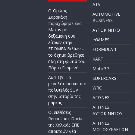
ATV
Ο Όμιλος
AUTOMOTIVE
Σαρακάκη
BUSINESS
παραχώρησε ένα
Maxus με
AYTOKINHTO
δεξαμενή 600
eGAMES
λίτρων στην
ΕΠΟΜΕΑ Βιλίων –
FORMULA 1
το όχημα βρέθηκε
KART
ήδη στη φωτιά του
Πόρτο Γερμενό
MotoGP
Audi Q9: Το
SUPERCARS
μεγαλύτερο και πιο
WRC
πολυτελές SUV
στην ιστορία της
ΑΓΩΝΕΣ
μάρκας
ΑΓΩΝΕΣ
Οι εκθέσεις
AYTOKINHTOY
Renault και Dacia
ΑΓΩΝΕΣ
της Χαλκιάς ΕΠΕ
ΜΟΤΟΣΥΚΛΕΤΩΝ
αποκτούν νέα