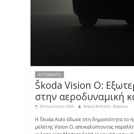
S
S
C
A
R
S
,
M
AYTOKINHTO
O
Škoda Vision O: Εξωτ
T
O
στην αεροδυναμική κα
R
C
20 Αυγούστου 2025
Μαρία Βατίστα - Βαρίνου
Y
Η Škoda Auto έδωσε στη δημοσιότητα το π
C
μελέτης Vision O, αποκαλύπτοντας παράλληλ
L