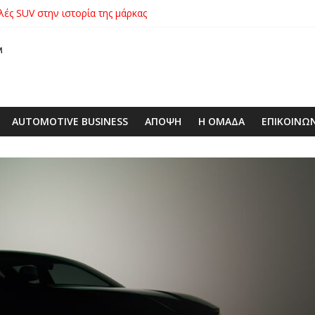
λές SUV στην ιστορία της μάρκας
ικήτρια της λαχειοφόρου αγοράς της ΕΛΕΠΑΠ
αγοράς: Πώς η GEO Mobility Hellas μπήκε δυνατά στην ελληνική αγο
 στο απαιτητικό Silverstone
AUTOMOTIVE BUSINESS
ΑΠΟΨΗ
Η ΟΜΑΔΑ
ΕΠΙΚΟΙΝΩ