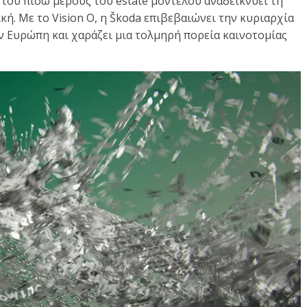
του πίσω μέρους του estate μοντέλου αναδεικνύει τη
ή. Με το Vision O, η Škoda επιβεβαιώνει την κυριαρχία
ν Ευρώπη και χαράζει μια τολμηρή πορεία καινοτομίας