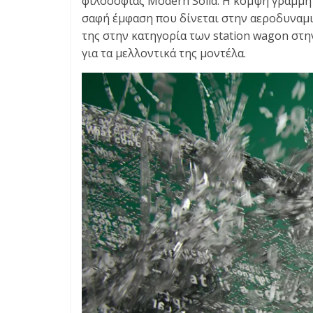
φιλοσοφίας Modern Solid. Η κομψή γραμμή 
E
σαφή έμφαση που δίνεται στην αεροδυναμικ
S
της στην κατηγορία των station wagon στη
&
M
για τα μελλοντικά της μοντέλα.
O
R
E