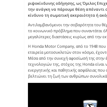
E
ριψοκίνδυνης οδήγησης, ως Όμιλος Επι
S
την ανάγκη να πάρουμε θέση απέναντι 
&
κίνδυνο τη σωματική ακεραιότητα ή ακό
M
O
Αντιλαμβανόμενοι την σοβαρότητα του θέ
R
το κοινωνικό πρόβλημα που συναντάται όλο
E
μεγαλύτερες διαστάσεις κυρίως από την ε
Η Honda Motor Company, από το 1948 που 
εταιρεία μοτοσυκλετών στον κόσμο, έχοντ
Μέσα από την συνεχή αφοσίωσή της στην έρ
τεχνολογιών της, στόχος της Honda είναι
ενεργητικής και παθητικής ασφάλειας που
βελτιώνει τη ζωή των ανθρώπων συνολικά