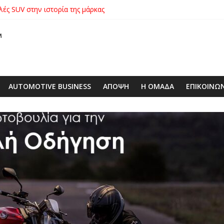
λές SUV στην ιστορία της μάρκας
ικήτρια της λαχειοφόρου αγοράς της ΕΛΕΠΑΠ
αγοράς: Πώς η GEO Mobility Hellas μπήκε δυνατά στην ελληνική αγο
 στο απαιτητικό Silverstone
xus με δεξαμενή 600 λίτρων στην ΕΠΟΜΕΑ Βιλίων – το όχημα βρέ
AUTOMOTIVE BUSINESS
ΑΠΟΨΗ
Η ΟΜΑΔΑ
ΕΠΙΚΟΙΝΩ