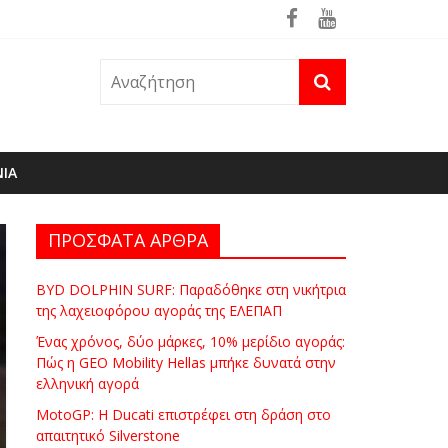
ρά
θηκε ήδη στη φωτιά του Πόρτο Γερμενό
ΝΙΑ
ΠΡΟΣΦΑΤΑ ΑΡΘΡΑ
BYD DOLPHIN SURF: Παραδόθηκε στη νικήτρια
της λαχειοφόρου αγοράς της ΕΛΕΠΑΠ
Ένας χρόνος, δύο μάρκες, 10% μερίδιο αγοράς:
Πώς η GEO Mobility Hellas μπήκε δυνατά στην
ελληνική αγορά
MotoGP: Η Ducati επιστρέφει στη δράση στο
απαιτητικό Silverstone