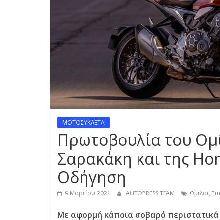
S
S
C
A
R
S
,
M
ΜΟΤΟΣΥΚΛΕΤΑ
O
Πρωτοβουλία του Ομ
T
O
Σαρακάκη και της Ho
R
Οδήγηση
C
Y
9 Μαρτίου 2021
AUTOPRESS TEAM
Όμιλος Επ
C
L
Με αφορμή κάποια σοβαρά περιστατικά 