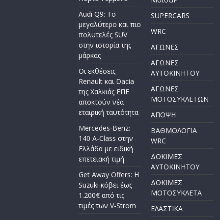
Audi Q9: Το
SUPERCARS
μεγαλύτερο και πιο
WRC
πολυτελές SUV
στην ιστορία της
ΑΓΩΝΕΣ
μάρκας
ΑΓΩΝΕΣ
Οι εκθέσεις
AYTOKINHTOY
Renault και Dacia
ΑΓΩΝΕΣ
της Χαλκιάς ΕΠΕ
ΜΟΤΟΣΥΚΛΕΤΩΝ
αποκτούν νέα
εταιρική ταυτότητα
ΑΠΟΨΗ
Mercedes-Benz:
ΒΑΘΜΟΛΟΓΙΑ
140 A-Class στην
WRC
Ελλάδα με ειδική
ΔΟΚΙΜΕΣ
επετειακή τιμή
ΑΥΤΟΚΙΝΗΤΟΥ
Get Away Offers: Η
ΔΟΚΙΜΕΣ
Suzuki κόβει έως
ΜΟΤΟΣΥΚΛΕΤΑ
1.200€ από τις
τιμές των V-Strom
ΕΛΑΣΤΙΚΑ