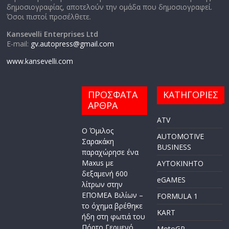
δημοσιογραφίας, αποτελούν την ομάδα που δημοσιογραφεί.
Όσοι πιστοί προσέλθετε.
Kansevelli Enterprises Ltd
E-mail:
gv.autopress@gmail.com
www.kansevelli.com
ΠΡΟΣΦΑΤΑ
ΚΑΤΗΓΟΡΙΕΣ
ΑΡΘΡΑ
ATV
Ο Όμιλος
AUTOMOTIVE
Σαρακάκη
BUSINESS
παραχώρησε ένα
Maxus με
AYTOKINHTO
δεξαμενή 600
eGAMES
λίτρων στην
ΕΠΟΜΕΑ Βιλίων –
FORMULA 1
το όχημα βρέθηκε
KART
ήδη στη φωτιά του
Πόρτο Γερμενό
MotoGP