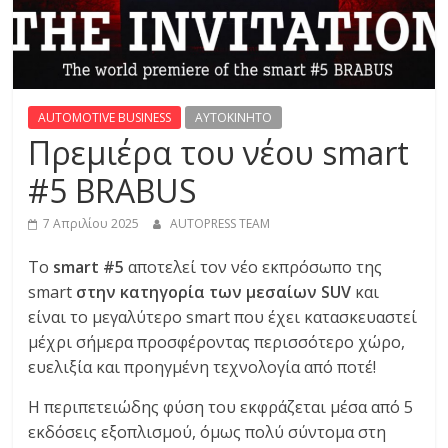
R
E
S
AUTOMOTIVE BUSINESS
AYTOKINHTO
Πρεμιέρα του νέου smart
S
#5 BRABUS
C
7 Απριλίου 2025
AUTOPRESS TEAM
A
Το
smart #5
αποτελεί τον νέο εκπρόσωπο της
R
smart
στην κατηγορία των μεσαίων SUV
και
S
,
είναι το μεγαλύτερο smart που έχει κατασκευαστεί
M
μέχρι σήμερα προσφέροντας περισσότερο χώρο,
O
ευελιξία και προηγμένη τεχνολογία από ποτέ!
T
Η περιπετειώδης φύση του εκφράζεται μέσα από 5
O
εκδόσεις εξοπλισμού, όμως πολύ σύντομα στη
R