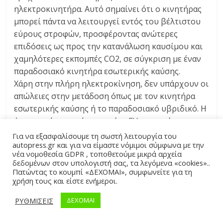
ηλεκτροκινητήρα. Αυτό σημαίνει ότι ο κινητήρας
μπορεί πάντα να λειτουργεί εντός του βέλτιστου
εύρους στροφών, προσφέροντας ανώτερες
επιδόσεις ως προς την κατανάλωση καυσίμου και
χαμηλότερες εκπομπές CO2, σε σύγκριση με έναν
παραδοσιακό κινητήρα εσωτερικής καύσης.
Χάρη στην πλήρη ηλεκτροκίνηση, δεν υπάρχουν οι
απώλειες στην μετάδοση όπως με τον κινητήρα
εσωτερικής καύσης ή το παραδοσιακό υβριδικό. Η
άμεση απόκριση, όπως σε ένα EV, προσφέρει την
συναρπαστική αίσθηση της υψηλής ροπής, καθώς
Για να εξασφαλίσουμε τη σωστή λειτουργία του
autopress.gr και για να είμαστε νόμιμοι σύμφωνα με την
και καλύτερου επιπέδου επιτάχυνση σε
νέα νομοθεσία GDPR , τοποθετούμε μικρά αρχεία
διαφορετικές ταχύτητες, κάνοντας την
δεδομένων στον υπολογιστή σας, τα λεγόμενα «cookies»..
προσπέραση ευκολότερη και με περισσότερη
Πατώντας το κουμπί «ΔΕΧΟΜΑΙ», συμφωνείτε για τη
χρήση τους και είστε ενήμεροι.
αυτοπεποίθηση.
Παρόμοια με το LEAF, το νέο Qashqai e-POWER
ΡΥΘΜΙΣΕΙΣ
ΔΕΧΟΜΑΙ
επωφελείται από μια εντελώς νέα εμπειρία
οδήγησης του “ενός πεντάλ” που ονομάζεται