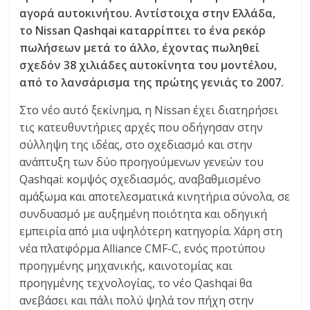
C
αγορά αυτοκινήτου. Αντίστοιχα στην Ελλάδα,
Y
το Nissan Qashqai καταρρίπτει το ένα ρεκόρ
C
πωλήσεων μετά το άλλο, έχοντας πωληθεί
L
σχεδόν 38 χιλιάδες αυτοκίνητα του μοντέλου,
E
από το λανσάρισμα της πρώτης γενιάς το 2007.
S
&
Στο νέο αυτό ξεκίνημα, η Nissan έχει διατηρήσει
M
τις κατευθυντήριες αρχές που οδήγησαν στην
O
σύλληψη της ιδέας, στο σχεδιασμό και στην
R
ανάπτυξη των δύο προηγούμενων γενεών του
E
Qashqai: κομψός σχεδιασμός, αναβαθμισμένο
αμάξωμα και αποτελεσματικά κινητήρια σύνολα, σε
συνδυασμό με αυξημένη ποιότητα και οδηγική
εμπειρία από μια υψηλότερη κατηγορία. Χάρη στη
νέα πλατφόρμα Alliance CMF-C, ενός προτύπου
προηγμένης μηχανικής, καινοτομίας και
προηγμένης τεχνολογίας, το νέο Qashqai θα
ανεβάσει και πάλι πολύ ψηλά τον πήχη στην