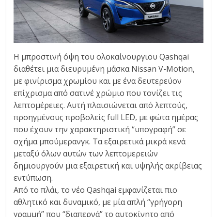
Η μπροστινή όψη του ολοκαίνουργιου Qashqai
διαθέτει μια διευρυμένη μάσκα Nissan V-Motion,
με φινίρισμα χρωμίου και με ένα δευτερεύον
επίχρισμα από σατινέ χρώμιο που τονίζει τις
λεπτομέρειες. Αυτή πλαισιώνεται από λεπτούς,
προηγμένους προβολείς full LED, με φώτα ημέρας
που έχουν την χαρακτηριστική “υπογραφή” σε
σχήμα μπούμερανγκ. Τα εξαιρετικά μικρά κενά
μεταξύ όλων αυτών των λεπτομερειών
δημιουργούν μια εξαιρετική και υψηλής ακρίβειας
εντύπωση.
Από το πλάι, το νέο Qashqai εμφανίζεται πιο
αθλητικό και δυναμικό, με μία απλή “γρήγορη
γραμμή” που “διαπερνά” το αυτοκίνητο από