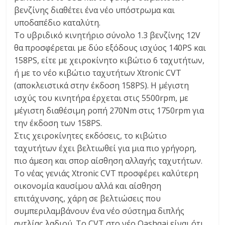
βενζίνης διαθέτει ένα νέο υπόστρωμα και
υποδαπέδιο καταλύτη.
Το υβριδικό κινητήριο σύνολο 1.3 βενζίνης 12V
θα προσφέρεται με δύο εξόδους ισχύος 140PS και
158PS, είτε με χειροκίνητο κιβώτιο 6 ταχυτήτων,
ή με το νέο κιβώτιο ταχυτήτων Xtronic CVT
(αποκλειστικά στην έκδοση 158PS). Η μέγιστη
ισχύς του κινητήρα έρχεται στις 5500rpm, με
μέγιστη διαθέσιμη ροπή 270Nm στις 1750rpm για
την έκδοση των 158PS.
Στις χειροκίνητες εκδόσεις, το κιβώτιο
ταχυτήτων έχει βελτιωθεί για μια πιο γρήγορη,
πιο άμεση και σπορ αίσθηση αλλαγής ταχυτήτων.
Το νέας γενιάς Xtronic CVT προσφέρει καλύτερη
οικονομία καυσίμου αλλά και αίσθηση
επιτάχυνσης, χάρη σε βελτιώσεις που
συμπεριλαμβάνουν ένα νέο σύστημα διπλής
αντλίας λαδιού. Το CVT στο νέο Qashqai είναι ότι