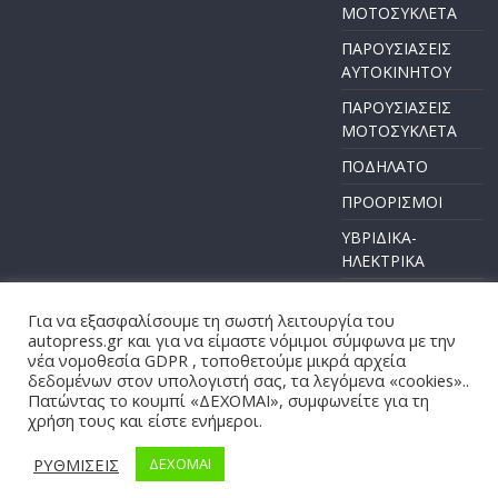
ΜΟΤΟΣΥΚΛΕΤΑ
ΠΑΡΟΥΣΙΑΣΕΙΣ
ΑΥΤΟΚΙΝΗΤΟΥ
ΠΑΡΟΥΣΙΑΣΕΙΣ
ΜΟΤΟΣΥΚΛΕΤΑ
ΠΟΔΗΛΑΤΟ
ΠΡΟΟΡΙΣΜΟΙ
ΥΒΡΙΔΙΚΑ-
ΗΛΕΚΤΡΙΚΑ
Για να εξασφαλίσουμε τη σωστή λειτουργία του
autopress.gr και για να είμαστε νόμιμοι σύμφωνα με την
νέα νομοθεσία GDPR , τοποθετούμε μικρά αρχεία
Πνευματικά Δικαιώματα © 2026
AUTOPRESS
. Τα πνευματικά
δεδομένων στον υπολογιστή σας, τα λεγόμενα «cookies»..
δικαιώματα προστατεύονται.
Πατώντας το κουμπί «ΔΕΧΟΜΑΙ», συμφωνείτε για τη
χρήση τους και είστε ενήμεροι.
Θέμα:
ColorMag
από ThemeGrill. Κατασκευασμένο με
WordPress
.
ΡΥΘΜΙΣΕΙΣ
ΔΕΧΟΜΑΙ