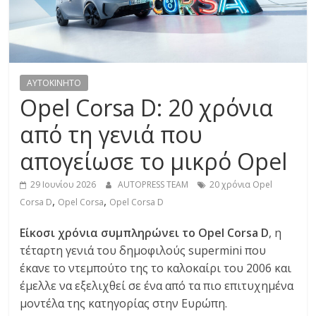
R
E
S
AYTOKINHTO
Opel Corsa D: 20 χρόνια
S
από τη γενιά που
απογείωσε το μικρό Opel
C
A
29 Ιουνίου 2026
AUTOPRESS TEAM
20 χρόνια Opel
R
,
,
Corsa D
Opel Corsa
Opel Corsa D
S
,
Είκοσι χρόνια συμπληρώνει το Opel Corsa D
, η
M
τέταρτη γενιά του δημοφιλούς supermini που
O
έκανε το ντεμπούτο της το καλοκαίρι του 2006 και
T
έμελλε να εξελιχθεί σε ένα από τα πιο επιτυχημένα
O
μοντέλα της κατηγορίας στην Ευρώπη.
R