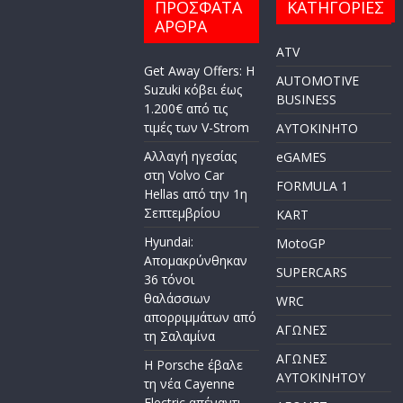
ΠΡΟΣΦΑΤΑ
ΚΑΤΗΓΟΡΙΕΣ
ΑΡΘΡΑ
ATV
Get Away Offers: Η
AUTOMOTIVE
Suzuki κόβει έως
BUSINESS
1.200€ από τις
τιμές των V-Strom
AYTOKINHTO
Αλλαγή ηγεσίας
eGAMES
στη Volvo Car
FORMULA 1
Hellas από την 1η
Σεπτεμβρίου
KART
Hyundai:
MotoGP
Απομακρύνθηκαν
SUPERCARS
36 τόνοι
θαλάσσιων
WRC
απορριμμάτων από
ΑΓΩΝΕΣ
τη Σαλαμίνα
ΑΓΩΝΕΣ
Η Porsche έβαλε
AYTOKINHTOY
τη νέα Cayenne
Electric απέναντι