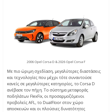
C
Y
C
L
E
S
&
M
O
R
2006 Opel Corsa D & 2026 Opel Corsa F
E
Με πιο ώριμη σχεδίαση, μεγαλύτερες διαστάσεις
και τεχνολογίες που μέχρι τότε συναντούσε
κανείς σε μεγαλύτερες κατηγορίες, το Corsa D
ανέβασε τον πήχη. Το σύστημα μεταφοράς
ποδηλάτων FlexFix, οι προσαρμοζόμενοι
προβολείς AFL, το DualFloor στον χώρο
αποσκευών και οι πλούσιες δυνατότητες