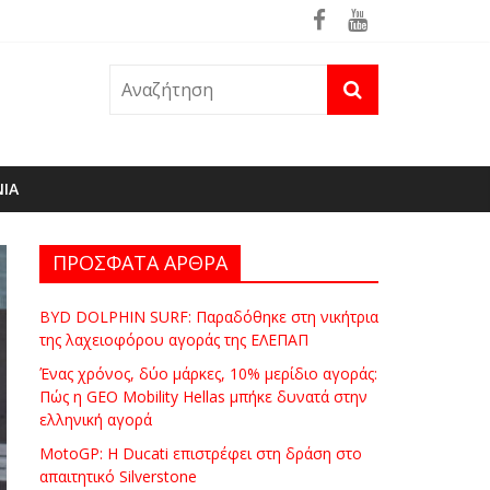
ρά
θηκε ήδη στη φωτιά του Πόρτο Γερμενό
ΝΙΑ
ΠΡΟΣΦΑΤΑ ΑΡΘΡΑ
BYD DOLPHIN SURF: Παραδόθηκε στη νικήτρια
της λαχειοφόρου αγοράς της ΕΛΕΠΑΠ
Ένας χρόνος, δύο μάρκες, 10% μερίδιο αγοράς:
Πώς η GEO Mobility Hellas μπήκε δυνατά στην
ελληνική αγορά
MotoGP: Η Ducati επιστρέφει στη δράση στο
απαιτητικό Silverstone