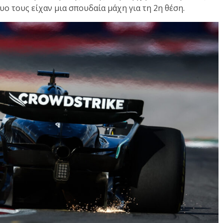
υο τους είχαν μια σπουδαία μάχη για τη 2η θέση.