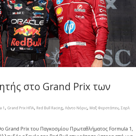
τής στο Grand Prix των
,
,
,
,
,
a 1
Grand Prix ΗΠΑ
Red Bull Racing
Λάντο Νόρις
Μαξ Φερστάπεν
Σαρλ
9ο Grand Prix του Παγκοσμίου Πρωταθλήματος Formula 1,