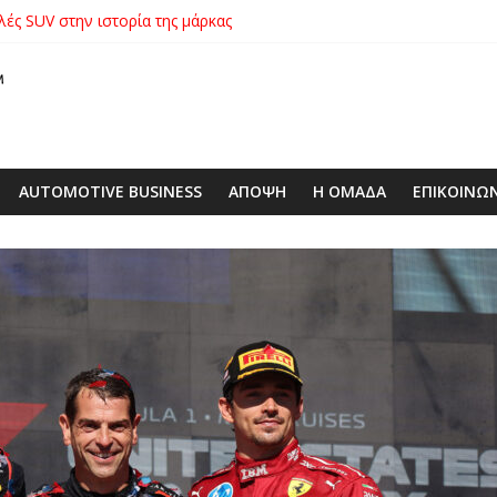
λές SUV στην ιστορία της μάρκας
ικήτρια της λαχειοφόρου αγοράς της ΕΛΕΠΑΠ
αγοράς: Πώς η GEO Mobility Hellas μπήκε δυνατά στην ελληνική αγο
 στο απαιτητικό Silverstone
xus με δεξαμενή 600 λίτρων στην ΕΠΟΜΕΑ Βιλίων – το όχημα βρέ
AUTOMOTIVE BUSINESS
ΑΠΟΨΗ
Η ΟΜΑΔΑ
ΕΠΙΚΟΙΝΩ