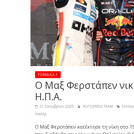
S
S
C
A
R
S
,
M
FORMULA 1
O
Ο Μαξ Φερστάπεν νικη
T
O
Η.Π.Α.
R
C
21 Οκτωβρίου 2025
AUTOPRESS TEAM
Formul
Y
Λεκλέρ
C
Ο Μαξ Φερστάπεν κατέκτησε τη νίκη στο 1
L