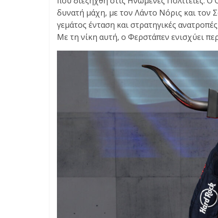
που διεξήχθη στις Ηνωμένες Πολιτείες. Ο 
E
δυνατή μάχη, με τον Λάντο Νόρις και τον
S
γεμάτος ένταση και στρατηγικές ανατροπές
&
M
Με τη νίκη αυτή, ο Φερστάπεν ενισχύει πε
O
R
E