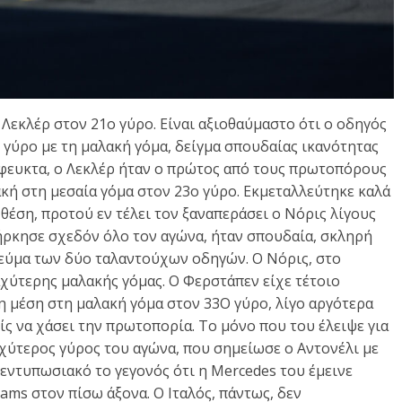
 Λεκλέρ στον 21ο γύρο. Είναι αξιοθαύμαστο ότι ο οδηγός
ο γύρο με τη μαλακή γόμα, δείγμα σπουδαίας ικανότητας
όφευκτα, ο Λεκλέρ ήταν ο πρώτος από τους πρωτοπόρους
ακή στη μεσαία γόμα στον 23ο γύρο. Εκμεταλλεύτηκε καλά
 θέση, προτού εν τέλει τον ξαναπεράσει ο Νόρις λίγους
ιήρκησε σχεδόν όλο τον αγώνα, ήταν σπουδαία, σκληρή
νεύμα των δύο ταλαντούχων οδηγών. Ο Νόρις, στο
αχύτερης μαλακής γόμας. Ο Φερστάπεν είχε τέτοιο
η μέση στη μαλακή γόμα στον 33Ο γύρο, λίγο αργότερα
ς να χάσει την πρωτοπορία. Το μόνο που του έλειψε για
αχύτερος γύρος του αγώνα, που σημείωσε ο Αντονέλι με
εντυπωσιακό το γεγονός ότι η Mercedes του έμεινε
ams στον πίσω άξονα. Ο Ιταλός, πάντως, δεν