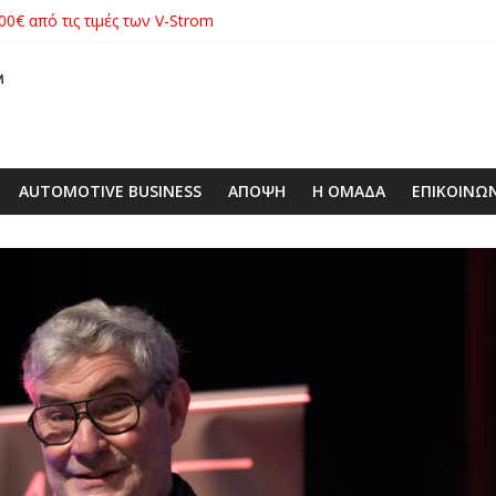
00€ από τις τιμές των V-Strom
xus με δεξαμενή 600 λίτρων στην ΕΠΟΜΕΑ Βιλίων – το όχημα βρέ
λές SUV στην ιστορία της μάρκας
ιάς ΕΠΕ αποκτούν νέα εταιρική ταυτότητα
 με ειδική επετειακή τιμή
AUTOMOTIVE BUSINESS
ΑΠΟΨΗ
Η ΟΜΑΔΑ
ΕΠΙΚΟΙΝΩ