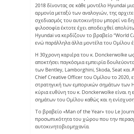
2018 δίνοντας σε κάθε μοντέλο Hyundai μι
αρμονία μεταξύ των αναλογιών, της αρχιτεκ
σχεδιασμός του αυτοκινήτου μπορεί να δη
φιλοσοφία έκτοτε έχει αποδειχθεί απολύτω
Hyundai να κερδίζουν το βραβείο “World Car
ενώ παράλληλα άλλα μοντέλα του Ομίλου έ
Η 30χρονη καριέρα του κ. Donckerwolke ω
αποκτήσει παγκόσμια εμπειρία δουλεύοντ
των Bentley, Lamborghini, Skoda, Seat και
Chief Creative Officer του Ομίλου το 2020
στρατηγική των εμπορικών σημάτων των Hyu
κύρια ευθύνη του κ. Donckerwolke είναι 
σημάτων του Ομίλου καθώς και η ενίσχυση
Το βραβείο «Man of the Year» του Le Journa
προσωπικότητα του χώρου που την περασμ
αυτοκινητοβιομηχανία.