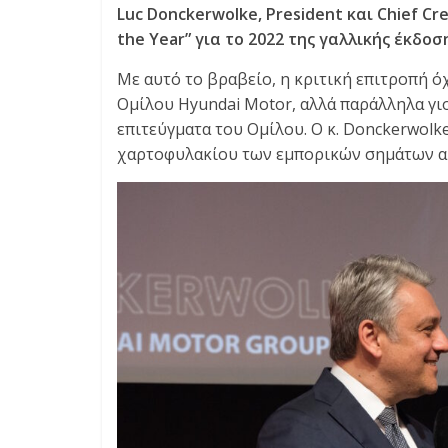
E
Luc Donckerwolke, President και Chief Cr
S
the Year” για το 2022 της γαλλικής έκδοση
&
M
Με αυτό το βραβείο, η κριτική επιτροπή όχ
O
Ομίλου Hyundai Motor, αλλά παράλληλα γιο
R
επιτεύγματα του Ομίλου. Ο κ. Donckerwolk
E
χαρτοφυλακίου των εμπορικών σημάτων αυτ