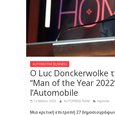
S
S
C
A
R
S
,
M
AUTOMOTIVE BUSINESS
O
Ο Luc Donckerwolke 
T
O
“Man of the Year 2022
R
l’Automobile
C
Y
12 Μαΐου 2023
AUTOPRESS TEAM
Hyundai
C
L
Μια κριτική επιτροπή 27 δημοσιογράφων