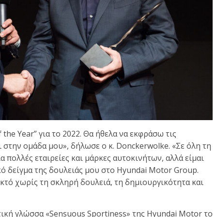
the Year” για το 2022. Θα ήθελα να εκφράσω τις
ι στην ομάδα μου», δήλωσε ο κ. Donckerwolke. «Σε όλη τη
ια πολλές εταιρείες και μάρκες αυτοκινήτων, αλλά είμαι
ό δείγμα της δουλειάς μου στο Hyundai Motor Group.
ικτό χωρίς τη σκληρή δουλειά, τη δημιουργικότητα και
τική γλώσσα «Sensuous Sportiness» της Hyundai Motor το