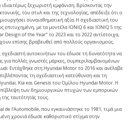
α ιδιαιτέρως ξεχωριστή εμφάνιση. Βρίσκοντας την
τονικής, του στυλ και της τεχνολογίας, απέδειξε ότι ο
μιουργήσει συναισθηματική αξία. Η σχεδιαστική του
ς επιτυχημένη, με τα μοντέλα IONIQ 6 και IONIQ 5 της
 Design of the Year” το 2023 και το 2022 αντίστοιχα,
χουν επίσης βραβευθεί από πολλούς οργανισμούς.
ς σχεδιαστή αυτοκινήτων του έδωσε τη δυνατότητα να
ας για πολλές γνωστές μάρκες, συμπεριλαμβανομένων
 Audi. Εντάχθηκε στη Hyundai Motor το 2016 και ανέλαβε
, επιβλέποντας τη σχεδιαστική κατεύθυνση και τη
ndai, Kia και Genesis του Ομίλου Hyundai Motor. Η
η επίβλεψη των δημιουργικών πτυχών των εμπορικών
 της ταυτότητάς τους.
l de l’Automobile, που εγκαινιάστηκε το 1981, τιμά μια
ένη χρονιά έδωσε καθοριστικό στίγμα στην