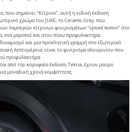
o, που σημαίνει “Κίτρινο”, αυτή η ειδική έκδοση
ωτερικό χρώμα του JUKE, το Ceramic Grey, που
ών λαμπερών κίτρινων φινιρισμάτων “spiced lemon” στο
, στα μαρσπιέ και στον πίσω προφυλακτήρα.
 δυναμισμό και μια προκλητική γραμμή στο εξωτερικό
σιακή λεπτομέρεια, είναι το φινίρισμα αλουμινίου που
νού προφυλακτήρα.
ονται από την κορυφαία έκδοση Tekna, έχουν μαύρο
μια μοναδική χροιά κομψότητας.