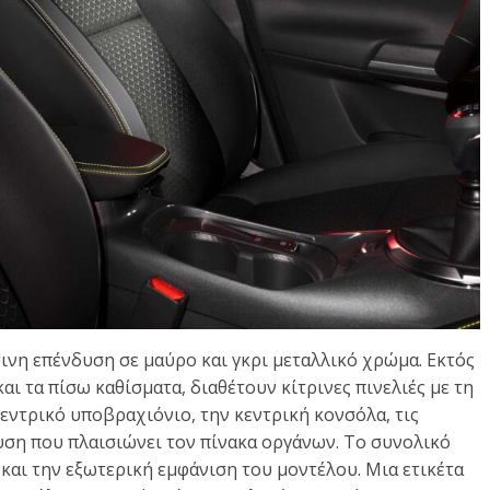
ινη επένδυση σε μαύρο και γκρι μεταλλικό χρώμα. Εκτός
αι τα πίσω καθίσματα, διαθέτουν κίτρινες πινελιές με τη
κεντρικό υποβραχιόνιο, την κεντρική κονσόλα, τις
υση που πλαισιώνει τον πίνακα οργάνων. Το συνολικό
και την εξωτερική εμφάνιση του μοντέλου. Μια ετικέτα