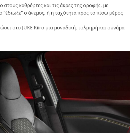
 στους καθρέφτες και τις άκρες της οροφής, με
ο “έδιωξε” ο άνεμος, ή η ταχύτητα προς το πίσω μέρος
σει στο JUKE Kiiro μια μοναδική, τολμηρή και συνάμα