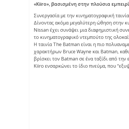
E
«Kiiro», βασισμένη στην πλούσια εμπει
S
&
Συνεργασία με την κινηματογραφική ταινί
M
Δίνοντας ακόμα μεγαλύτερη ώθηση στην κυ
O
Nissan έχει συνάψει μια διαφημιστική συνε
R
το κινηματογραφικό ντεμπούτο της ολοκαί
E
Η ταινία The Batman είναι η πιο πολυαναμ
χαρακτήρων Bruce Wayne και Batman, καθώς
βρίσκει τον Batman σε ένα ταξίδι από την 
Kiiro ενσαρκώνει το ίδιο πνεύμα, που “εξυ