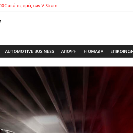
00€ από τις τιμές των V-Strom
xus με δεξαμενή 600 λίτρων στην ΕΠΟΜΕΑ Βιλίων – το όχημα βρέ
λές SUV στην ιστορία της μάρκας
ιάς ΕΠΕ αποκτούν νέα εταιρική ταυτότητα
 με ειδική επετειακή τιμή
AUTOMOTIVE BUSINESS
ΑΠΟΨΗ
Η ΟΜΑΔΑ
ΕΠΙΚΟΙΝΩ