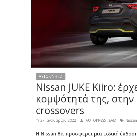
S
S
C
A
R
S
,
M
AYTOKINHTO
O
Nissan JUKE Kiiro: έρ
T
O
κομψότητά της, στην
R
crossovers
C
Y
27 Ιανουαρίου 2022
AUTOPRESS TEAM
Nissan
C
L
Η Nissan θα προσφέρει μια ειδική έκδοσ