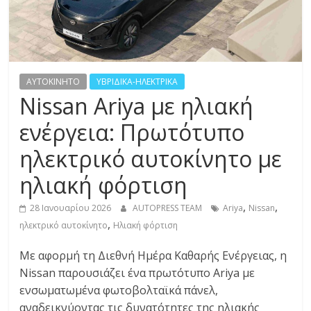
R
E
S
AYTOKINHTO
ΥΒΡΙΔΙΚΑ-ΗΛΕΚΤΡΙΚΑ
Nissan Ariya με ηλιακή
S
ενέργεια: Πρωτότυπο
ηλεκτρικό αυτοκίνητο με
C
A
ηλιακή φόρτιση
R
S
,
,
28 Ιανουαρίου 2026
AUTOPRESS TEAM
Ariya
Nissan
,
,
ηλεκτρικό αυτοκίνητο
Ηλιακή φόρτιση
M
O
Με αφορμή τη Διεθνή Ημέρα Καθαρής Ενέργειας, η
T
Nissan παρουσιάζει ένα πρωτότυπο Ariya με
O
ενσωματωμένα φωτοβολταϊκά πάνελ,
R
αναδεικνύοντας τις δυνατότητες της ηλιακής