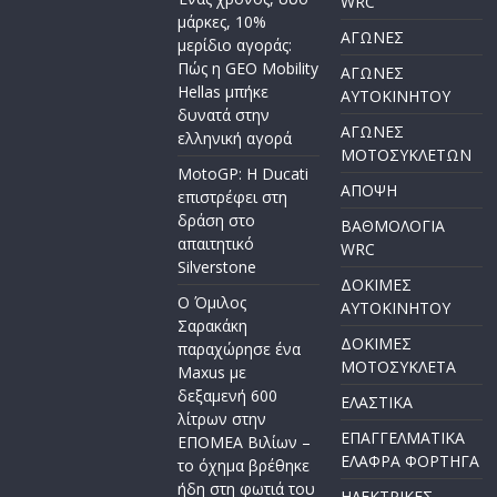
WRC
μάρκες, 10%
ΑΓΩΝΕΣ
μερίδιο αγοράς:
Πώς η GEO Mobility
ΑΓΩΝΕΣ
Hellas μπήκε
AYTOKINHTOY
δυνατά στην
ΑΓΩΝΕΣ
ελληνική αγορά
ΜΟΤΟΣΥΚΛΕΤΩΝ
MotoGP: Η Ducati
ΑΠΟΨΗ
επιστρέφει στη
δράση στο
ΒΑΘΜΟΛΟΓΙΑ
απαιτητικό
WRC
Silverstone
ΔΟΚΙΜΕΣ
Ο Όμιλος
ΑΥΤΟΚΙΝΗΤΟΥ
Σαρακάκη
ΔΟΚΙΜΕΣ
παραχώρησε ένα
ΜΟΤΟΣΥΚΛΕΤΑ
Maxus με
δεξαμενή 600
ΕΛΑΣΤΙΚΑ
λίτρων στην
ΕΠΑΓΓΕΛΜΑΤΙΚΑ
ΕΠΟΜΕΑ Βιλίων –
ΕΛΑΦΡΑ ΦΟΡΤΗΓΑ
το όχημα βρέθηκε
ήδη στη φωτιά του
ΗΛΕΚΤΡΙΚΕΣ