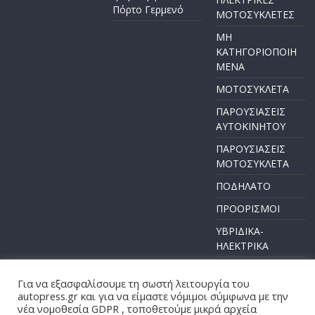
Πόρτο Γερμενό
ΜΟΤΟΣΥΚΛΕΤΕΣ
ΜΗ
ΚΑΤΗΓΟΡΙΟΠΟΙΗ
ΜΕΝΑ
ΜΟΤΟΣΥΚΛΕΤΑ
ΠΑΡΟΥΣΙΑΣΕΙΣ
ΑΥΤΟΚΙΝΗΤΟΥ
ΠΑΡΟΥΣΙΑΣΕΙΣ
ΜΟΤΟΣΥΚΛΕΤΑ
ΠΟΔΗΛΑΤΟ
ΠΡΟΟΡΙΣΜΟΙ
ΥΒΡΙΔΙΚΑ-
ΗΛΕΚΤΡΙΚΑ
Για να εξασφαλίσουμε τη σωστή λειτουργία του
autopress.gr και για να είμαστε νόμιμοι σύμφωνα με την
νέα νομοθεσία GDPR , τοποθετούμε μικρά αρχεία
Πνευματικά Δικαιώματα © 2026
AUTOPRESS
. Τα πνευματικά