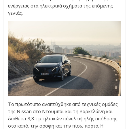
C
ενέργειας στα ηλεκτρικά οχήματα της επόμενης
Y
γενιάς.
C
L
E
S
&
M
O
R
E
Το πρωτότυπο αναπτύχθηκε από τεχνικές ομάδες
της Nissan στο Ντουμπάι και τη Βαρκελώνη και
διαθέτει 3,8 τ.μ. ηλιακών πάνελ υψηλής απόδοσης
στο καπό, την οροφή και την πίσω πόρτα. Η