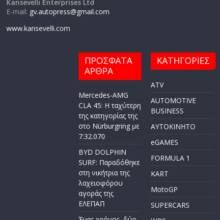
Kansevelli Enterprises Ltd
E-mail:
gv.autopress@gmail.com
www.kansevelli.com
ΠΡΟΣΦΑΤΑ
ΚΑΤΗΓΟΡΙΕΣ
ΑΡΘΡΑ
ATV
Mercedes-AMG
AUTOMOTIVE
CLA 45: Η ταχύτερη
BUSINESS
της κατηγορίας της
στο Nürburgring με
AYTOKINHTO
7:32.070
eGAMES
BYD DOLPHIN
FORMULA 1
SURF: Παραδόθηκε
στη νικήτρια της
KART
λαχειοφόρου
MotoGP
αγοράς της
ΕΛΕΠΑΠ
SUPERCARS
Ένας χρόνος, δύο