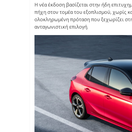
E
Η νέα έκδοση βασίζεται στην ήδη επιτυχημ
S
πήχη στον τομέα του εξοπλισμού, χωρίς κα
&
ολοκληρωμένη πρόταση που ξεχωρίζει στην
M
ανταγωνιστική επιλογή.
O
R
E