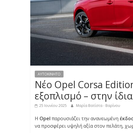
S
S
C
A
R
S
,
M
AYTOKINHTO
O
Νέο Opel Corsa Editi
T
O
εξοπλισμό – στην ίδια
R
C
25 Ιουνίου 2025
Μαρία Βατίστα - Βαρίνου
Y
Η
Opel
παρουσιάζει την ανανεωμένη
έκδοσ
C
να προσφέρει υψηλή αξία στον πελάτη, χω
L