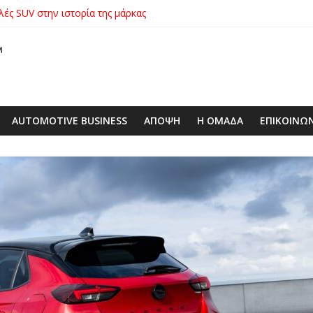
λές SUV στην ιστορία της μάρκας
ικήτρια της λαχειοφόρου αγοράς της ΕΛΕΠΑΠ
αγοράς: Πώς η GEO Mobility Hellas μπήκε δυνατά στην ελληνική αγο
 στο απαιτητικό Silverstone
xus με δεξαμενή 600 λίτρων στην ΕΠΟΜΕΑ Βιλίων – το όχημα βρέ
AUTOMOTIVE BUSINESS
ΑΠΟΨΗ
Η ΟΜΑΔΑ
ΕΠΙΚΟΙΝΩ