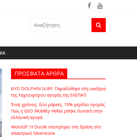
ρά
θηκε ήδη στη φωτιά του Πόρτο Γερμενό
ΝΙΑ
ΠΡΟΣΦΑΤΑ ΑΡΘΡΑ
BYD DOLPHIN SURF: Παραδόθηκε στη νικήτρια
της λαχειοφόρου αγοράς της ΕΛΕΠΑΠ
Ένας χρόνος, δύο μάρκες, 10% μερίδιο αγοράς:
Πώς η GEO Mobility Hellas μπήκε δυνατά στην
ελληνική αγορά
MotoGP: Η Ducati επιστρέφει στη δράση στο
απαιτητικό Silverstone