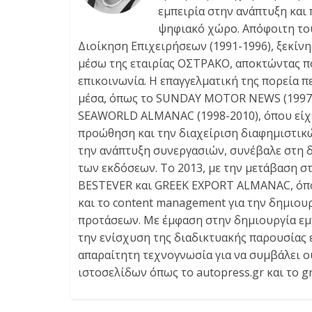
εμπειρία στην ανάπτυξη και
ψηφιακό χώρο. Απόφοιτη του 
Διοίκηση Επιχειρήσεων (1991-1996), ξεκίν
μέσω της εταιρίας ΟΣΤΡΑΚΟ, αποκτώντας πο
επικοινωνία. Η επαγγελματική της πορεία 
μέσα, όπως το SUNDAY MOTOR NEWS (1997-1
SEAWORLD ALMANAC (1998-2010), όπου είχε
προώθηση και την διαχείριση διαφημιστικώ
την ανάπτυξη συνεργασιών, συνέβαλε στη 
των εκδόσεων. Το 2013, με την μετάβαση σ
BESTEVER και GREEK EXPORT ALMANAC, όπου 
και το content management για την δημιου
προτάσεων. Με έμφαση στην δημιουργία εμ
την ενίσχυση της διαδικτυακής παρουσίας ε
απαραίτητη τεχνογνωσία για να συμβάλει ο
ιστοσελίδων όπως το autopress.gr και το g