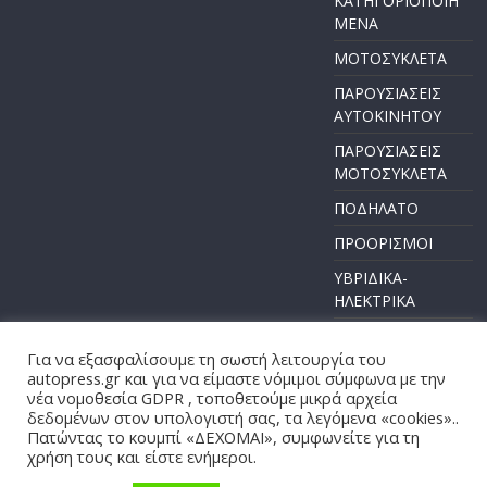
ΚΑΤΗΓΟΡΙΟΠΟΙΗ
ΜΕΝΑ
ΜΟΤΟΣΥΚΛΕΤΑ
ΠΑΡΟΥΣΙΑΣΕΙΣ
ΑΥΤΟΚΙΝΗΤΟΥ
ΠΑΡΟΥΣΙΑΣΕΙΣ
ΜΟΤΟΣΥΚΛΕΤΑ
ΠΟΔΗΛΑΤΟ
ΠΡΟΟΡΙΣΜΟΙ
ΥΒΡΙΔΙΚΑ-
ΗΛΕΚΤΡΙΚΑ
Για να εξασφαλίσουμε τη σωστή λειτουργία του
autopress.gr και για να είμαστε νόμιμοι σύμφωνα με την
νέα νομοθεσία GDPR , τοποθετούμε μικρά αρχεία
Πνευματικά Δικαιώματα © 2026
AUTOPRESS
. Τα πνευματικά
δεδομένων στον υπολογιστή σας, τα λεγόμενα «cookies»..
δικαιώματα προστατεύονται.
Πατώντας το κουμπί «ΔΕΧΟΜΑΙ», συμφωνείτε για τη
χρήση τους και είστε ενήμεροι.
Θέμα:
ColorMag
από ThemeGrill. Κατασκευασμένο με
WordPress
.