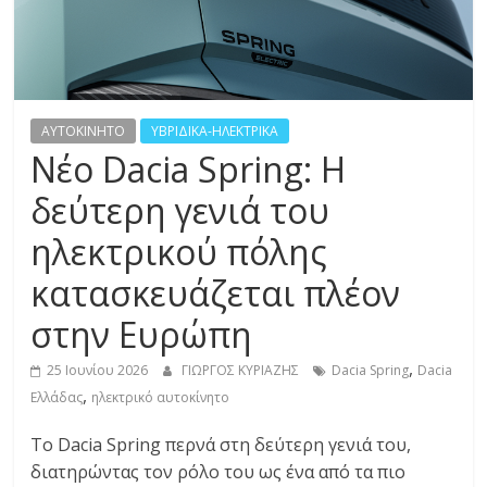
R
E
S
AYTOKINHTO
ΥΒΡΙΔΙΚΑ-ΗΛΕΚΤΡΙΚΑ
Νέο Dacia Spring: Η
S
δεύτερη γενιά του
C
ηλεκτρικού πόλης
A
κατασκευάζεται πλέον
R
S
στην Ευρώπη
,
,
M
25 Ιουνίου 2026
ΓΙΩΡΓΟΣ ΚΥΡΙΑΖΗΣ
Dacia Spring
Dacia
,
O
Ελλάδας
ηλεκτρικό αυτοκίνητο
T
Το Dacia Spring περνά στη δεύτερη γενιά του,
O
διατηρώντας τον ρόλο του ως ένα από τα πιο
R