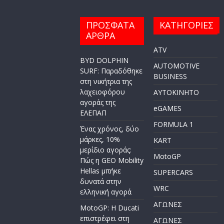
ΠΡΟΣΦΑΤΑ
ΚΑΤΗΓΟΡΙΕΣ
ΑΡΘΡΑ
ATV
BYD DOLPHIN
AUTOMOTIVE
SURF: Παραδόθηκε
BUSINESS
στη νικήτρια της
λαχειοφόρου
AYTOKINHTO
αγοράς της
eGAMES
ΕΛΕΠΑΠ
FORMULA 1
Ένας χρόνος, δύο
μάρκες, 10%
KART
μερίδιο αγοράς:
MotoGP
Πώς η GEO Mobility
Hellas μπήκε
SUPERCARS
δυνατά στην
WRC
ελληνική αγορά
ΑΓΩΝΕΣ
MotoGP: Η Ducati
επιστρέφει στη
ΑΓΩΝΕΣ