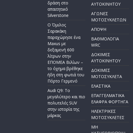
δράση στο
AYTOKINHTOY
απαιτητικό
ΑΓΩΝΕΣ
Silverstone
ΜΟΤΟΣΥΚΛΕΤΩΝ
Ο Όμιλος
ΑΠΟΨΗ
Σαρακάκη
παραχώρησε ένα
ΒΑΘΜΟΛΟΓΙΑ
Maxus με
WRC
δεξαμενή 600
ΔΟΚΙΜΕΣ
λίτρων στην
ΑΥΤΟΚΙΝΗΤΟΥ
ΕΠΟΜΕΑ Βιλίων –
το όχημα βρέθηκε
ΔΟΚΙΜΕΣ
ήδη στη φωτιά του
ΜΟΤΟΣΥΚΛΕΤΑ
Πόρτο Γερμενό
ΕΛΑΣΤΙΚΑ
Audi Q9: Το
ΕΠΑΓΓΕΛΜΑΤΙΚΑ
μεγαλύτερο και πιο
ΕΛΑΦΡΑ ΦΟΡΤΗΓΑ
πολυτελές SUV
στην ιστορία της
ΗΛΕΚΤΡΙΚΕΣ
μάρκας
ΜΟΤΟΣΥΚΛΕΤΕΣ
ΜΗ