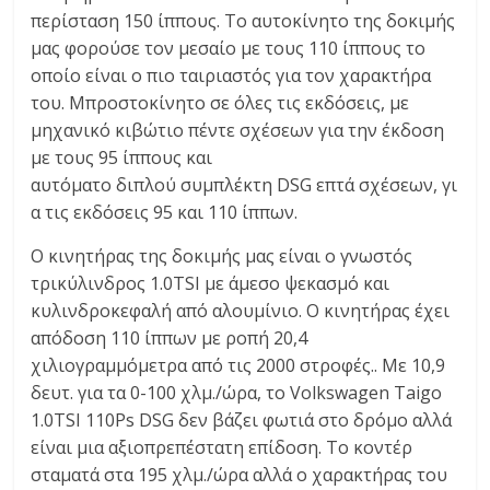
περίσταση 150 ίππους. Το αυτοκίνητο της δοκιμής
μας φορούσε τον μεσαίο με τους 110 ίππους το
οποίο είναι ο πιο ταιριαστός για τον χαρακτήρα
του. Μπροστοκίνητο σε όλες τις εκδόσεις, με
μηχανικό κιβώτιο πέντε σχέσεων για την έκδοση
με τους 95 ίππους και
αυτόματο διπλού συμπλέκτη DSG επτά σχέσεων, γι
α τις εκδόσεις 95 και 110 ίππων.
Ο κινητήρας της δοκιμής μας είναι ο γνωστός
τρικύλινδρος 1.0TSI με άμεσο ψεκασμό και
κυλινδροκεφαλή από αλουμίνιο. Ο κινητήρας έχει
απόδοση 110 ίππων με ροπή 20,4
χιλιογραμμόμετρα από τις 2000 στροφές.. Με 10,9
δευτ. για τα 0-100 χλμ./ώρα, το Volkswagen Taigo
1.0TSI 110Ps DSG δεν βάζει φωτιά στο δρόμο αλλά
είναι μια αξιοπρεπέστατη επίδοση. Το κοντέρ
σταματά στα 195 χλμ./ώρα αλλά ο χαρακτήρας του