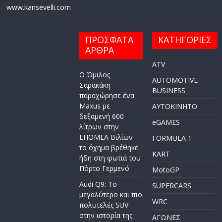
www.kansevelli.com
ΠΡΟΣΦΑΤΑ
ΚΑΤΗΓΟΡΙΕΣ
ΑΡΘΡΑ
ATV
Ο Όμιλος
AUTOMOTIVE
Σαρακάκη
BUSINESS
παραχώρησε ένα
Maxus με
AYTOKINHTO
δεξαμενή 600
eGAMES
λίτρων στην
ΕΠΟΜΕΑ Βιλίων –
FORMULA 1
το όχημα βρέθηκε
KART
ήδη στη φωτιά του
Πόρτο Γερμενό
MotoGP
Audi Q9: Το
SUPERCARS
μεγαλύτερο και πιο
WRC
πολυτελές SUV
στην ιστορία της
ΑΓΩΝΕΣ