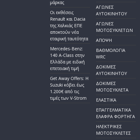
μάρκας
ΑΓΩΝΕΣ
Οι εκθέσεις
AYTOKINHTOY
Renault και Dacia
ΑΓΩΝΕΣ
της Χαλκιάς ΕΠΕ
ΜΟΤΟΣΥΚΛΕΤΩΝ
αποκτούν νέα
εταιρική ταυτότητα
ΑΠΟΨΗ
Mercedes-Benz:
ΒΑΘΜΟΛΟΓΙΑ
140 A-Class στην
WRC
Ελλάδα με ειδική
ΔΟΚΙΜΕΣ
επετειακή τιμή
ΑΥΤΟΚΙΝΗΤΟΥ
Get Away Offers: Η
ΔΟΚΙΜΕΣ
Suzuki κόβει έως
ΜΟΤΟΣΥΚΛΕΤΑ
1.200€ από τις
τιμές των V-Strom
ΕΛΑΣΤΙΚΑ
ΕΠΑΓΓΕΛΜΑΤΙΚΑ
ΕΛΑΦΡΑ ΦΟΡΤΗΓΑ
ΗΛΕΚΤΡΙΚΕΣ
ΜΟΤΟΣΥΚΛΕΤΕΣ