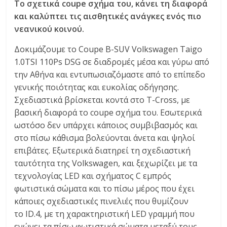
Το σχετικά coupe σχήμα του, κάνει τη διαφορά
C
και καλύπτει τις αισθητικές ανάγκες ενός πιο
Y
νεανικού κοινού.
C
L
Δοκιμάζουμε το Coupe B-SUV Volkswagen Taigo
E
1.0TSI 110Ps DSG σε διαδρομές μέσα και γύρω από
S
την Αθήνα και εντυπωσιαζόμαστε από το επίπεδο
&
γενικής ποιότητας και ευκολίας οδήγησης.
M
Σχεδιαστικά βρίσκεται κοντά στο T-Cross, με
O
βασική διαφορά το coupe σχήμα του. Εσωτερικά
R
ωστόσο δεν υπάρχει κάποιος συμβιβασμός και
E
στο πίσω κάθισμα βολεύονται άνετα και ψηλοί
επιβάτες. Εξωτερικά διατηρεί τη σχεδιαστική
ταυτότητα της Volkswagen, και ξεχωρίζει με τα
τεχνολογίας LED και σχήματος C εμπρός
φωτιστικά σώματα και το πίσω μέρος που έχει
κάποιες σχεδιαστικές πινελιές που θυμίζουν
το ID.4, με τη χαρακτηριστική LED γραμμή που
ενώνει τα πίσω φωτιστικά σώματα μεταξύ τους.