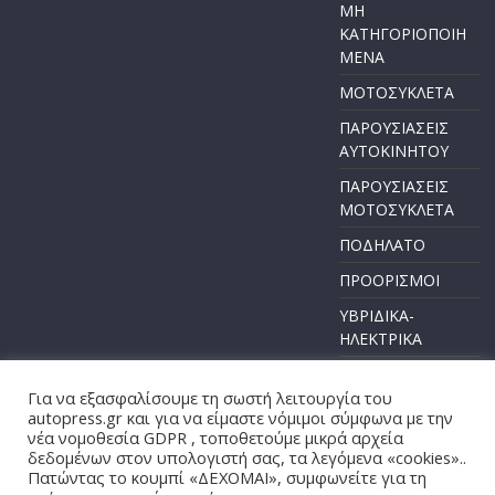
ΜΗ
ΚΑΤΗΓΟΡΙΟΠΟΙΗ
ΜΕΝΑ
ΜΟΤΟΣΥΚΛΕΤΑ
ΠΑΡΟΥΣΙΑΣΕΙΣ
ΑΥΤΟΚΙΝΗΤΟΥ
ΠΑΡΟΥΣΙΑΣΕΙΣ
ΜΟΤΟΣΥΚΛΕΤΑ
ΠΟΔΗΛΑΤΟ
ΠΡΟΟΡΙΣΜΟΙ
ΥΒΡΙΔΙΚΑ-
ΗΛΕΚΤΡΙΚΑ
Για να εξασφαλίσουμε τη σωστή λειτουργία του
autopress.gr και για να είμαστε νόμιμοι σύμφωνα με την
νέα νομοθεσία GDPR , τοποθετούμε μικρά αρχεία
Πνευματικά Δικαιώματα © 2026
AUTOPRESS
. Τα πνευματικά
δεδομένων στον υπολογιστή σας, τα λεγόμενα «cookies»..
δικαιώματα προστατεύονται.
Πατώντας το κουμπί «ΔΕΧΟΜΑΙ», συμφωνείτε για τη