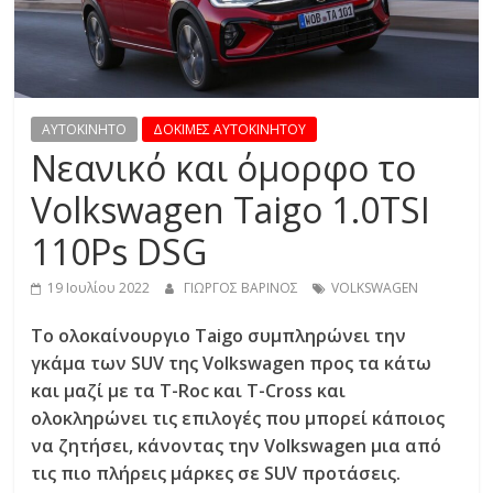
R
E
S
AYTOKINHTO
ΔΟΚΙΜΕΣ ΑΥΤΟΚΙΝΗΤΟΥ
Νεανικό και όμορφο το
S
Volkswagen Taigo 1.0TSI
110Ps DSG
C
A
19 Ιουλίου 2022
ΓΙΩΡΓΟΣ ΒΑΡΙΝΟΣ
VOLKSWAGEN
R
S
Το ολοκαίνουργιο Taigo συμπληρώνει την
,
γκάμα των SUV της Volkswagen προς τα κάτω
M
και μαζί με τα T-Roc και Τ-Cross και
O
ολοκληρώνει τις επιλογές που μπορεί κάποιος
T
να ζητήσει, κάνοντας την Volkswagen μια από
O
τις πιο πλήρεις μάρκες σε SUV προτάσεις.
R