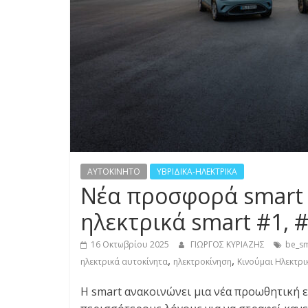
S
S
C
A
R
S
,
M
AYTOKINHTO
ΥΒΡΙΔΙΚΑ-ΗΛΕΚΤΡΙΚΑ
O
Νέα προσφορά smart 
T
O
ηλεκτρικά smart #1, 
R
C
16 Οκτωβρίου 2025
ΓΙΩΡΓΟΣ ΚΥΡΙΑΖΗΣ
be_s
,
,
Y
ηλεκτρικά αυτοκίνητα
ηλεκτροκίνηση
Κινούμαι Ηλεκτρι
C
Η smart ανακοινώνει μια νέα προωθητική ε
L