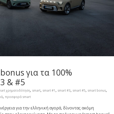
bonus για τα 100%
#3 & #5
,
,
,
,
,
,
mart χρηματοδότηση
smart
smart #1
smart #3
smart #5
smart bonus
,
κά
προσφορά smart
νέργεια για την ελληνική αγορά, δίνοντας ακόμη