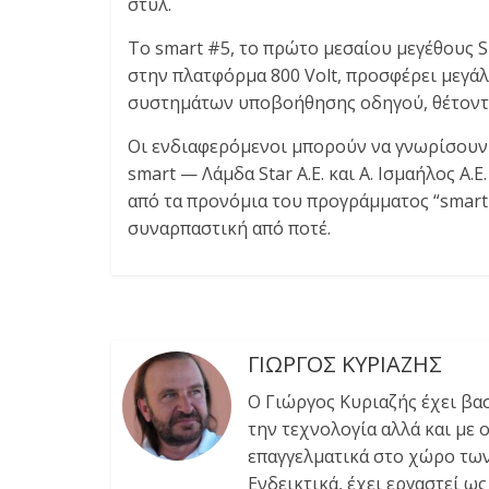
στυλ.
Το smart #5, το πρώτο μεσαίου μεγέθους SU
στην πλατφόρμα 800 Volt, προσφέρει μεγά
συστημάτων υποβοήθησης οδηγού, θέτοντα
Οι ενδιαφερόμενοι μπορούν να γνωρίσουν 
smart — Λάμδα Star Α.Ε. και Α. Ισμαήλος Α
από τα προνόμια του προγράμματος “smart
συναρπαστική από ποτέ.
ΓΙΩΡΓΟΣ ΚΥΡΙΑΖΗΣ
Ο Γιώργος Κυριαζής έχει βα
την τεχνολογία αλλά και με 
επαγγελματικά στο χώρο των
Ενδεικτικά, έχει εργαστεί ω