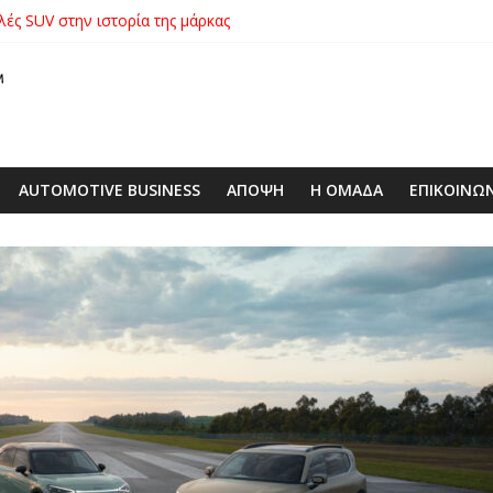
λές SUV στην ιστορία της μάρκας
ικήτρια της λαχειοφόρου αγοράς της ΕΛΕΠΑΠ
αγοράς: Πώς η GEO Mobility Hellas μπήκε δυνατά στην ελληνική αγο
 στο απαιτητικό Silverstone
xus με δεξαμενή 600 λίτρων στην ΕΠΟΜΕΑ Βιλίων – το όχημα βρέ
AUTOMOTIVE BUSINESS
ΑΠΟΨΗ
Η ΟΜΑΔΑ
ΕΠΙΚΟΙΝΩ