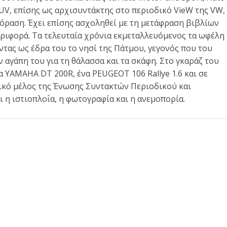
SUV, επίσης ως αρχισυντάκτης στο περιοδικό VieW της VW,
εόραση. Έχει επίσης ασχοληθεί με τη μετάφραση βιβλίων
περιφορά. Τα τελευταία χρόνια εκμεταλλευόμενος τα ωφέλη
ας ως έδρα του το νησί της Πάτμου, γεγονός που του
 αγάπη του για τη θάλασσα και τα σκάφη. Στο γκαράζ του
 YAMAHA DT 200R, ένα PEUGEOT 106 Rallye 1.6 και σε
κτικό μέλος της Ένωσης Συντακτών Περιοδικού και
 η ιστιοπλοΐα, η φωτογραφία και η ανεμοπορία.