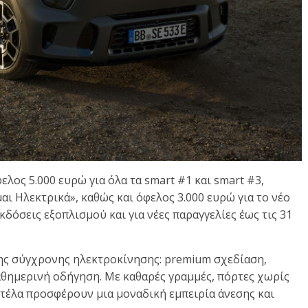
λος 5.000 ευρώ για όλα τα smart #1 και smart #3,
αι Ηλεκτρικά», καθώς και όφελος 3.000 ευρώ για το νέο
κδόσεις εξοπλισμού και για νέες παραγγελίες έως τις 31
της σύγχρονης ηλεκτροκίνησης: premium σχεδίαση,
αθημερινή οδήγηση. Με καθαρές γραμμές, πόρτες χωρίς
ντέλα προσφέρουν μια μοναδική εμπειρία άνεσης και