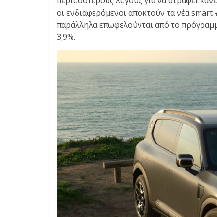
περισσότερους λόγους για να στραφεί κανε
E
οι ενδιαφερόμενοι αποκτούν τα νέα smart #
S
παράλληλα επωφελούνται από το πρόγραμμ
&
M
3,9%.
O
R
E