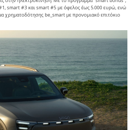
ίς στην ηλεκτροκίνηση. Με το πρόγραμμα “smart bonus”,
1, smart #3 και smart #5 με όφελος έως 5.000 ευρώ, ενώ
α χρηματοδότησης be_smart με προνομιακό επιτόκιο