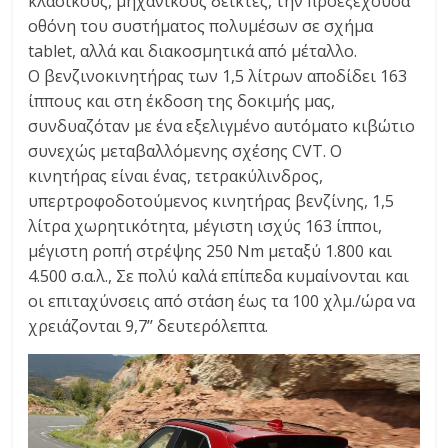
κλασικούς, μηχανικούς δείκτες, την προεξέχουσα
οθόνη του συστήματος πολυμέσων σε σχήμα
tablet, αλλά και διακοσμητικά από μέταλλο.
Ο βενζινοκινητήρας των 1,5 λίτρων αποδίδει 163
ίππους και στη έκδοση της δοκιμής μας,
συνδυαζόταν με ένα εξελιγμένο αυτόματο κιβώτιο
συνεχώς μεταβαλλόμενης σχέσης CVT. Ο
κινητήρας είναι ένας, τετρακύλινδρος,
υπερτροφοδοτούμενος κινητήρας βενζίνης, 1,5
λίτρα χωρητικότητα, μέγιστη ισχύς 163 ίπποι,
μέγιστη ροπή στρέψης 250 Nm μεταξύ 1.800 και
4.500 σ.α.λ., Σε πολύ καλά επίπεδα κυμαίνονται και
οι επιταχύνσεις από στάση έως τα 100 χλμ./ώρα να
χρειάζονται 9,7’’ δευτερόλεπτα.