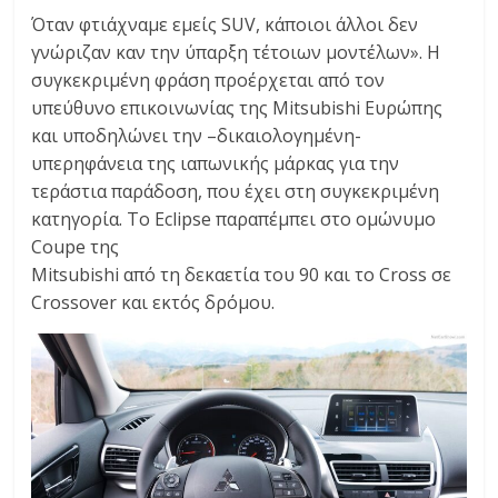
C
Όταν φτιάχναμε εμείς SUV, κάποιοι άλλοι δεν
Y
γνώριζαν καν την ύπαρξη τέτοιων μοντέλων». Η
C
συγκεκριμένη φράση προέρχεται από τον
L
υπεύθυνο επικοινωνίας της Mitsubishi Ευρώπης
E
και υποδηλώνει την –δικαιολογημένη-
S
υπερηφάνεια της ιαπωνικής μάρκας για την
&
τεράστια παράδοση, που έχει στη συγκεκριμένη
M
κατηγορία. Το Eclipse παραπέμπει στο ομώνυμο
O
Coupe της
R
Mitsubishi από τη δεκαετία του 90 και το Cross σε
E
Crossover και εκτός δρόμου.