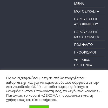
ΜΕΝΑ
ΜΟΤΟΣΥΚΛΕΤΑ
ΠΑΡΟΥΣΙΑΣΕΙΣ
ΑΥΤΟΚΙΝΗΤΟΥ
ΠΑΡΟΥΣΙΑΣΕΙΣ
ΜΟΤΟΣΥΚΛΕΤΑ
ΠΟΔΗΛΑΤΟ
ΠΡΟΟΡΙΣΜΟΙ
ΥΒΡΙΔΙΚΑ-
ΗΛΕΚΤΡΙΚΑ
Για να εξασφαλίσουμε τη σωστή λειτουργία του
autopress.gr και για να είμαστε νόμιμοι σύμφωνα με την
νέα νομοθεσία GDPR , τοποθετούμε μικρά αρχεία
Πνευματικά Δικαιώματα © 2026
AUTOPRESS
. Τα πνευματικά
δεδομένων στον υπολογιστή σας, τα λεγόμενα «cookies»..
δικαιώματα προστατεύονται.
Πατώντας το κουμπί «ΔΕΧΟΜΑΙ», συμφωνείτε για τη
χρήση τους και είστε ενήμεροι.
Θέμα:
ColorMag
από ThemeGrill. Κατασκευασμένο με
WordPress
.