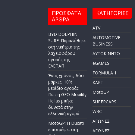
ΠΡΟΣΦΑΤΑ
ΚΑΤΗΓΟΡΙΕΣ
ΑΡΘΡΑ
ATV
BYD DOLPHIN
AUTOMOTIVE
SURF: Παραδόθηκε
BUSINESS
στη νικήτρια της
λαχειοφόρου
AYTOKINHTO
αγοράς της
eGAMES
ΕΛΕΠΑΠ
FORMULA 1
Ένας χρόνος, δύο
μάρκες, 10%
KART
μερίδιο αγοράς:
MotoGP
Πώς η GEO Mobility
Hellas μπήκε
SUPERCARS
δυνατά στην
WRC
ελληνική αγορά
ΑΓΩΝΕΣ
MotoGP: Η Ducati
επιστρέφει στη
ΑΓΩΝΕΣ