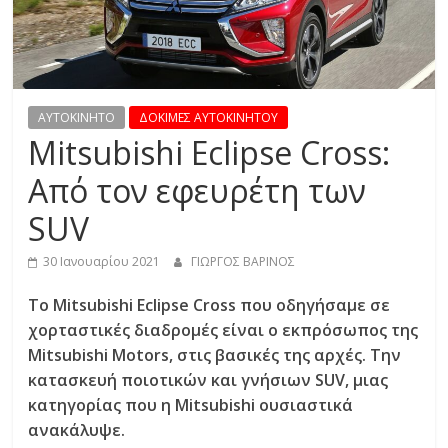
R
E
S
AYTOKINHTO
ΔΟΚΙΜΕΣ ΑΥΤΟΚΙΝΗΤΟΥ
Mitsubishi Eclipse Cross:
S
Από τον εφευρέτη των
SUV
C
A
30 Ιανουαρίου 2021
ΓΙΩΡΓΟΣ ΒΑΡΙΝΟΣ
R
S
Tο Mitsubishi Eclipse Cross που οδηγήσαμε σε
,
χορταστικές διαδρομές είναι ο εκπρόσωπος της
M
Mitsubishi Motors, στις βασικές της αρχές. Την
O
κατασκευή ποιοτικών και γνήσιων SUV, μιας
T
κατηγορίας που η Mitsubishi ουσιαστικά
O
ανακάλυψε.
R