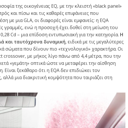
σοφία της οικογένειας EQ, με την κλειστή «black panel»
ρός και πίσω και τις καθαρές επιφάνειες που
η με μια GLA, οι διαφορές είναι εμφανείς: η EQA
ρές γραμμές, ενώ η προσοχή έχει δοθεί στη μείωση του
0,28 Cd – μια επίδοση εντυπωσιακή για την κατηγορία.
Η
λά και ταυτόχρονα δυναμική
, ειδικά με τις μεγαλύτερες
ικά σώματα που δίνουν πιο «τεχνολογικό» χαρακτήρα. Οι
 crossover, με μήκος λίγο πάνω από 4,4 μέτρα, που την
κετά «γεμάτη» οπτικά ώστε να μεταφέρει την αίσθηση
. Είναι ξεκάθαρο ότι η EQA δεν επιδιώκει τον
 αλλά μια διακριτική κομψότητα που ταιριάζει στη