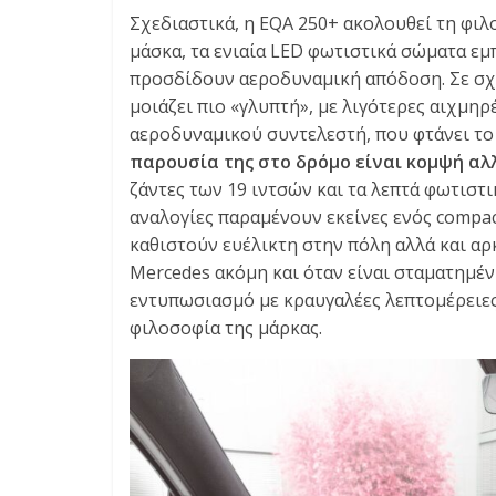
Σχεδιαστικά, η EQA 250+ ακολουθεί τη φιλο
μάσκα, τα ενιαία LED φωτιστικά σώματα εμπ
προσδίδουν αεροδυναμική απόδοση. Σε σχέσ
μοιάζει πιο «γλυπτή», με λιγότερες αιχμη
αεροδυναμικού συντελεστή, που φτάνει το 
παρουσία της στο δρόμο είναι κομψή αλ
ζάντες των 19 ιντσών και τα λεπτά φωτιστ
αναλογίες παραμένουν εκείνες ενός compact
καθιστούν ευέλικτη στην πόλη αλλά και αρ
Mercedes ακόμη και όταν είναι σταματημένη
εντυπωσιασμό με κραυγαλέες λεπτομέρειες,
φιλοσοφία της μάρκας.