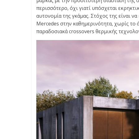
μάρκας με την προσιτότερη διάσταση της ο
E
περισσότερο, όχι γιατί υπόσχεται εκρηκτι
S
αυτονομία της γκάμας. Στόχος της είναι να
&
M
Mercedes στην καθημερινότητα, χωρίς το 
O
παραδοσιακά crossovers θερμικής τεχνολογ
R
E