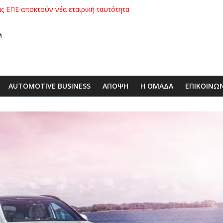
ιάς ΕΠΕ αποκτούν νέα εταιρική ταυτότητα
αγοράς: Πώς η GEO Mobility Hellas μπήκε δυνατά στην ελληνική αγο
 στο απαιτητικό Silverstone
xus με δεξαμενή 600 λίτρων στην ΕΠΟΜΕΑ Βιλίων – το όχημα βρέ
λές SUV στην ιστορία της μάρκας
AUTOMOTIVE BUSINESS
ΑΠΟΨΗ
Η ΟΜΑΔΑ
ΕΠΙΚΟΙΝΩ