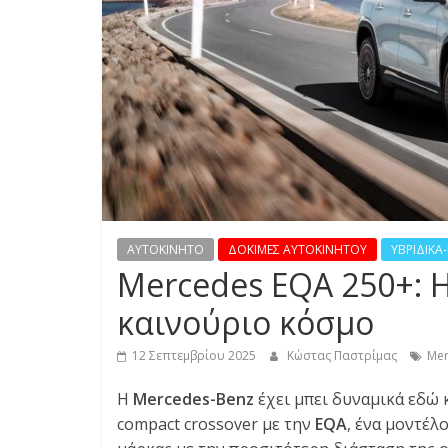
S
S
C
A
R
S
,
M
AYTOKINHTO
ΔΟΚΙΜΕΣ ΑΥΤΟΚΙΝΗΤΟΥ
ΥΒΡΙΔΙΚΑ
O
Mercedes EQA 250+: Η
T
O
καινούριο κόσμο
R
C
12 Σεπτεμβρίου 2025
Κώστας Παστρίμας
Mer
Y
Η
Mercedes-Benz
έχει μπει δυναμικά εδώ 
C
compact crossover με την
EQA
, ένα μοντέλ
L