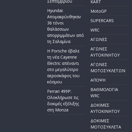
Σεπτεμβρίου
KART
Hyundai:
MotoGP
Απομακρύνθηκαν
SUPERCARS
36 τόνοι
θαλάσσιων
WRC
απορριμμάτων από
ΑΓΩΝΕΣ
τη Σαλαμίνα
ΑΓΩΝΕΣ
Η Porsche έβαλε
AYTOKINHTOY
τη νέα Cayenne
Electric απέναντι
ΑΓΩΝΕΣ
στο μεγαλύτερο
ΜΟΤΟΣΥΚΛΕΤΩΝ
αεροσκάφος του
ΑΠΟΨΗ
κόσμου
ΒΑΘΜΟΛΟΓΙΑ
Ferrari 499P:
WRC
Ολοκλήρωσε τις
δοκιμές εξέλιξης
ΔΟΚΙΜΕΣ
στη Monza
ΑΥΤΟΚΙΝΗΤΟΥ
ΔΟΚΙΜΕΣ
ΜΟΤΟΣΥΚΛΕΤΑ