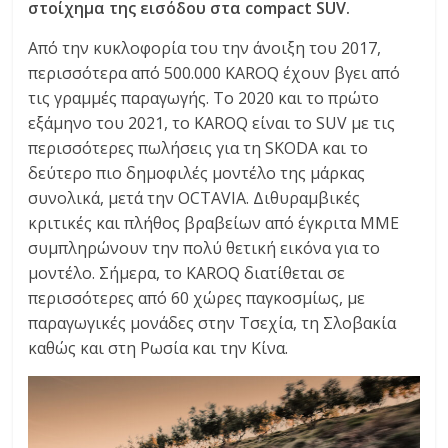
στοίχημα της εισόδου στα compact SUV.
C
Y
Από την κυκλοφορία του την άνοιξη του 2017,
C
περισσότερα από 500.000 KAROQ έχουν βγει από
L
τις γραμμές παραγωγής. Το 2020 και το πρώτο
E
εξάμηνο του 2021, το KAROQ είναι το SUV με τις
S
περισσότερες πωλήσεις για τη SKODA και το
&
δεύτερο πιο δημοφιλές μοντέλο της μάρκας
M
συνολικά, μετά την OCTAVIA. Διθυραμβικές
O
κριτικές και πλήθος βραβείων από έγκριτα ΜΜΕ
R
συμπληρώνουν την πολύ θετική εικόνα για το
E
μοντέλο. Σήμερα, το KAROQ διατίθεται σε
περισσότερες από 60 χώρες παγκοσμίως, με
παραγωγικές μονάδες στην Τσεχία, τη Σλοβακία
καθώς και στη Ρωσία και την Κίνα.