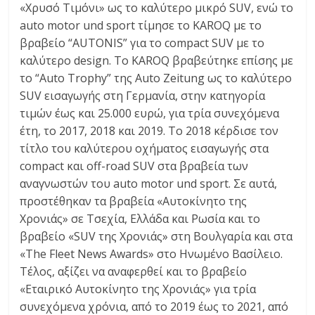
«Χρυσό Τιμόνι» ως το καλύτερο μικρό SUV, ενώ το
auto motor und sport τίμησε το KAROQ με το
βραβείο “AUTONIS” για το compact SUV με το
καλύτερο design. Το KAROQ βραβεύτηκε επίσης με
το “Auto Trophy” της Auto Zeitung ως το καλύτερο
SUV εισαγωγής στη Γερμανία, στην κατηγορία
τιμών έως και 25.000 ευρώ, για τρία συνεχόμενα
έτη, το 2017, 2018 και 2019. Το 2018 κέρδισε τον
τίτλο του καλύτερου οχήματος εισαγωγής στα
compact και off-road SUV στα βραβεία των
αναγνωστών του auto motor und sport. Σε αυτά,
προστέθηκαν τα βραβεία «Αυτοκίνητο της
Χρονιάς» σε Τσεχία, Ελλάδα και Ρωσία και το
βραβείο «SUV της Χρονιάς» στη Βουλγαρία και στα
«The Fleet News Awards» στο Ηνωμένο Βασίλειο.
Τέλος, αξίζει να αναφερθεί και το βραβείο
«Εταιρικό Αυτοκίνητο της Χρονιάς» για τρία
συνεχόμενα χρόνια, από το 2019 έως το 2021, από