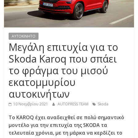
R
E
S
AYTOKINHTO
Mεγάλη επιτυχία για το
S
Skoda Karoq που σπάει
το φράγμα του μισού
C
A
εκατομμυρίου
R
S
αυτοκινήτων
,
10 Νοεμβρίου 2021
AUTOPRESS TEAM
Skoda
M
O
To KAROQ έχει αναδειχθεί σε πολύ σημαντικό
T
μοντέλο για την επιτυχία της SKODA τα
O
τελευταία χρόνια, με τη μάρκα να κερδίζει το
R