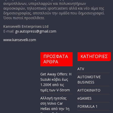
ανεμοπλάνων, υπερελαφρών και πολυκινητήριων
αεροσκαφών, τηλεοπτικοί sportcasters αλλά και νέο αίμα της
δημοσιογραφίας, αποτελούν την ομάδα που δημοσιογραφεί.
Όσοι πιστοί προσέλθετε.
Kansevelli Enterprises Ltd
E-mail:
gv.autopress@gmail.com
www.kansevelli.com
ΠΡΟΣΦΑΤΑ
ΚΑΤΗΓΟΡΙΕΣ
ΑΡΘΡΑ
ATV
Get Away Offers: Η
AUTOMOTIVE
Suzuki κόβει έως
BUSINESS
1.200€ από τις
τιμές των V-Strom
AYTOKINHTO
Αλλαγή ηγεσίας
eGAMES
στη Volvo Car
FORMULA 1
Hellas από την 1η