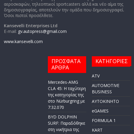
αεροσκαφών, τηλεοπτικοί sportcasters αλλά και νέο αίμα της
δημοσιογραφίας, αποτελούν την ομάδα που δημοσιογραφεί.
Όσοι πιστοί προσέλθετε.
Kansevelli Enterprises Ltd
E-mail:
gv.autopress@gmail.com
www.kansevelli.com
ΠΡΟΣΦΑΤΑ
ΚΑΤΗΓΟΡΙΕΣ
ΑΡΘΡΑ
ATV
Mercedes-AMG
AUTOMOTIVE
CLA 45: Η ταχύτερη
BUSINESS
της κατηγορίας της
στο Nürburgring με
AYTOKINHTO
7:32.070
eGAMES
BYD DOLPHIN
FORMULA 1
SURF: Παραδόθηκε
στη νικήτρια της
KART