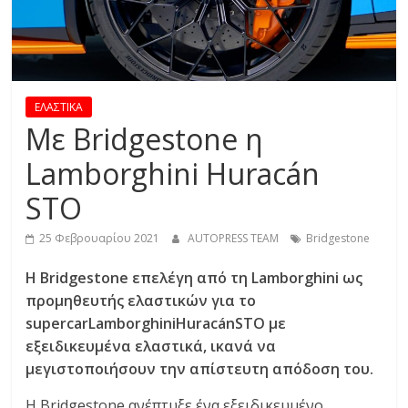
R
E
S
ΕΛΑΣΤΙΚΑ
Με Bridgestone η
S
Lamborghini Huracán
STO
C
A
25 Φεβρουαρίου 2021
AUTOPRESS TEAM
Bridgestone
R
S
Η Bridgestone επελέγη από τη Lamborghini ως
,
προμηθευτής ελαστικών για το
M
supercarLamborghiniHuracánSTO με
O
εξειδικευμένα ελαστικά, ικανά να
T
μεγιστοποιήσουν την απίστευτη απόδοση του.
O
R
Η Bridgestone ανέπτυξε ένα εξειδικευμένο