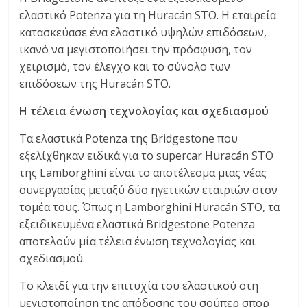
C
ελαστικό Potenza για τη Huracán STO. Η εταιρεία
Y
κατασκεύασε ένα ελαστικό υψηλών επιδόσεων,
C
ικανό να μεγιστοποιήσει την πρόσφυση, τον
L
χειρισμό, τον έλεγχο και το σύνολο των
E
επιδόσεων της Huracán STO.
S
&
Η τέλεια ένωση τεχνολογίας και σχεδιασμού
M
Τα ελαστικά Potenza της Bridgestone που
O
εξελίχθηκαν ειδικά για το supercar Huracán STO
R
της Lamborghini είναι το αποτέλεσμα μιας νέας
E
συνεργασίας μεταξύ δύο ηγετικών εταιριών στον
τομέα τους. Όπως η Lamborghini Huracán STO, τα
εξειδικευμένα ελαστικά Bridgestone Potenza
αποτελούν μία τέλεια ένωση τεχνολογίας και
σχεδιασμού.
Το κλειδί για την επιτυχία του ελαστικού στη
μεγιστοποίηση της απόδοσης του σούπερ σπορ