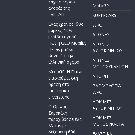
λαχειοφόρου
MotoGP
αγοράς της
ΕΛΕΠΑΠ
SUPERCARS
Ένας χρόνος, δύο
WRC
μάρκες, 10%
ΑΓΩΝΕΣ
μερίδιο αγοράς:
Πώς η GEO Mobility
ΑΓΩΝΕΣ
Hellas μπήκε
AYTOKINHTOY
δυνατά στην
ΑΓΩΝΕΣ
ελληνική αγορά
ΜΟΤΟΣΥΚΛΕΤΩΝ
MotoGP: Η Ducati
ΑΠΟΨΗ
επιστρέφει στη
δράση στο
ΒΑΘΜΟΛΟΓΙΑ
απαιτητικό
WRC
Silverstone
ΔΟΚΙΜΕΣ
Ο Όμιλος
ΑΥΤΟΚΙΝΗΤΟΥ
Σαρακάκη
ΔΟΚΙΜΕΣ
παραχώρησε ένα
ΜΟΤΟΣΥΚΛΕΤΑ
Maxus με
δεξαμενή 600
ΕΛΑΣΤΙΚΑ