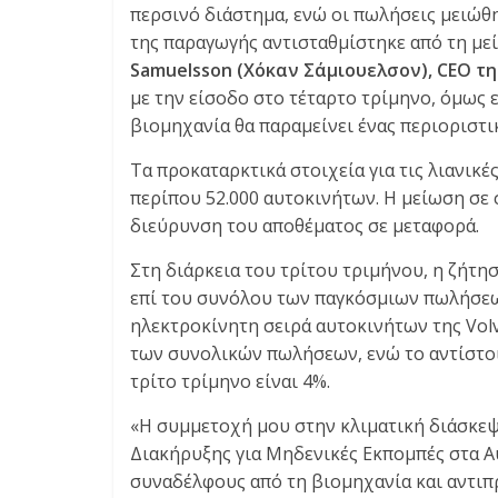
περσινό διάστημα, ενώ οι πωλήσεις μειώθη
της παραγωγής αντισταθμίστηκε από τη με
Samuelsson
(Χόκαν Σάμιουελσον),
CEO
τη
με την είσοδο στο τέταρτο τρίμηνο, όμως 
βιομηχανία θα παραμείνει ένας περιοριστι
Τα προκαταρκτικά στοιχεία για τις λιανι
περίπου 52.000 αυτοκινήτων. Η μείωση σε
διεύρυνση του αποθέματος σε μεταφορά.
Στη διάρκεια του τρίτου τριμήνου, η ζήτη
επί του συνόλου των παγκόσμιων πωλήσεω
ηλεκτροκίνητη σειρά αυτοκινήτων της Vol
των συνολικών πωλήσεων, ενώ το αντίστοι
τρίτο τρίμηνο είναι 4%.
«Η συμμετοχή μου στην κλιματική διάσκε
Διακήρυξης για Μηδενικές Εκπομπές στα Αυ
συναδέλφους από τη βιομηχανία και αντι