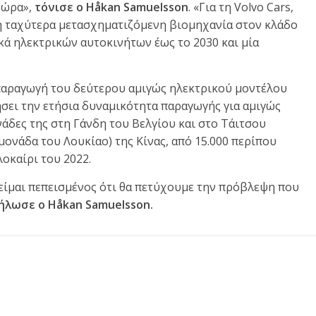
τώρα»,
τόνισε
ο
H
å
kan Samuelsson
. «Για τη Volvo Cars,
 η ταχύτερα μετασχηματιζόμενη βιομηχανία στον κλάδο
ικά ηλεκτρικών αυτοκινήτων έως το 2030 και μία
 παραγωγή του δεύτερου αμιγώς ηλεκτρικού μοντέλου
ξήσει την ετήσια δυναμικότητα παραγωγής για αμιγώς
άδες της στη Γάνδη του Βελγίου και στο Τάιτσου
ονάδα του Λουκίαο) της Κίνας, από 15.000 περίπου
οκαίρι του 2022.
 είμαι πεπεισμένος ότι θα πετύχουμε την πρόβλεψη που
ήλωσε
ο
H
å
kan Samuelsson
.