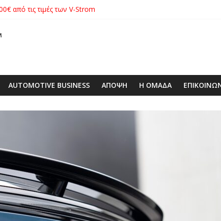
00€ από τις τιμές των V-Strom
xus με δεξαμενή 600 λίτρων στην ΕΠΟΜΕΑ Βιλίων – το όχημα βρέ
λές SUV στην ιστορία της μάρκας
ιάς ΕΠΕ αποκτούν νέα εταιρική ταυτότητα
 με ειδική επετειακή τιμή
AUTOMOTIVE BUSINESS
ΑΠΟΨΗ
Η ΟΜΑΔΑ
ΕΠΙΚΟΙΝΩ