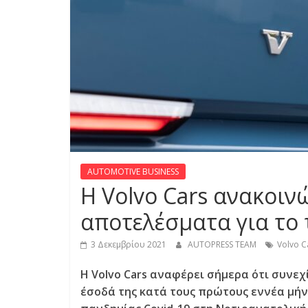
S
S
C
A
R
S
,
M
AUTOMOTIVE BUSINESS
O
Η Volvo Cars ανακοιν
T
O
αποτελέσματα για το 
R
C
3 Δεκεμβρίου 2021
AUTOPRESS TEAM
Volvo C
Y
Η Volvo Cars αναφέρει σήμερα ότι συνεχ
C
έσοδά της κατά τους πρώτους εννέα μήν
L