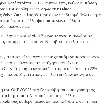
καν κατά περίπου 30.000 αυτοκίνητα, καθώς η μείωση
ίωση του αποθέματος»,
δήλωσε ο
H
å
kan
ς
Volvo Cars
.
«Η κατάσταση στον εφοδιασμό βελτιώθηκε
εκτιμούμε ότι η έλλειψη ημιαγωγών σε όλη τη
κός παράγοντας».
κές πωλήσεις Νοεμβρίου δείχνουν όγκους πωλήσεων
 σύγκριση με τον περσινό Νοέμβριο οφείλεται στη
ση για τα μοντέλα Volvo Recharge απέφερε ποσοστό 26%
ν, αποτυπώνοντας την απήχηση που έχει η
vo Cars. Τα plug-in υβριδικά αντιπροσωπεύουν το 22%
χο ποσοστό για τα αμιγώς ηλεκτρικά αυτοκίνητα στο
ψη του ΟΗΕ COP26 στη Γλασκώβη και η υπογραφή της
τοκίνητα και τα Van, από κοινού με άλλους
προσώπους κυβερνήσεων, αποσκοπούσε στο να στείλει