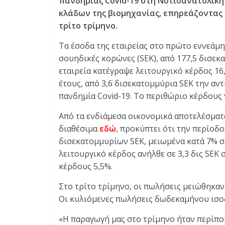
πανδημίας Covid-19 στη Νοτιοανατολικ
E
κλάδων της βιομηχανίας, επηρεάζοντας
S
τρίτο τρίμηνο.
&
M
Τα έσοδα της εταιρείας στο πρώτο εννεάμ
O
σουηδικές κορώνες (SEK), από 177,5 δισεκ
R
εταιρεία κατέγραψε λειτουργικό κέρδος 16
E
έτους, από 3,6 δισεκατομμύρια SEK την αν
πανδημία Covid-19. Το περιθώριο κέρδους 
Από τα ενδιάμεσα οικονομικά αποτελέσματα 
διαθέσιμα
εδώ
, προκύπτει ότι την περίοδο
δισεκατομμυρίων SEK, μειωμένα κατά 7% σε
λειτουργικό κέρδος ανήλθε σε 3,3 δις SEK 
κέρδους 5,5%.
Στο τρίτο τρίμηνο, οι πωλήσεις μειώθηκαν
Οι κυλιόμενες πωλήσεις δωδεκαμήνου ισοδ
«Η παραγωγή μας στο τρίμηνο ήταν περίπου