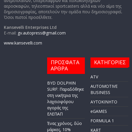
ανεμοπλάνων, υπερελαφρών και πολυκινητήριων
αεροσκαφών, τηλεοπτικοί sportcasters αλλά και νέο αίμα της
δημοσιογραφίας, αποτελούν την ομάδα που δημοσιογραφεί.
Όσοι πιστοί προσέλθετε.
Kansevelli Enterprises Ltd
E-mail:
gv.autopress@gmail.com
www.kansevelli.com
ΠΡΟΣΦΑΤΑ
ΚΑΤΗΓΟΡΙΕΣ
ΑΡΘΡΑ
ATV
BYD DOLPHIN
AUTOMOTIVE
SURF: Παραδόθηκε
BUSINESS
στη νικήτρια της
λαχειοφόρου
AYTOKINHTO
αγοράς της
eGAMES
ΕΛΕΠΑΠ
FORMULA 1
Ένας χρόνος, δύο
μάρκες, 10%
KART