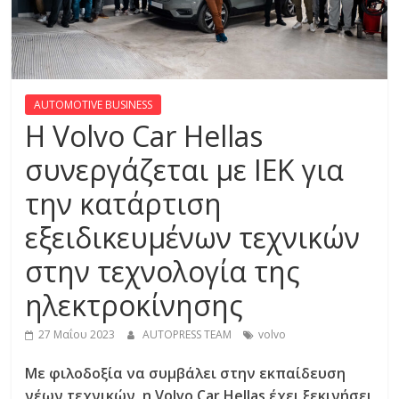
R
E
S
AUTOMOTIVE BUSINESS
Η Volvo Car Hellas
S
συνεργάζεται με ΙΕΚ για
την κατάρτιση
C
A
εξειδικευμένων τεχνικών
R
S
στην τεχνολογία της
,
ηλεκτροκίνησης
M
O
27 Μαΐου 2023
AUTOPRESS TEAM
volvo
T
O
Με φιλοδοξία να συμβάλει στην εκπαίδευση
R
νέων τεχνικών, η Volvo Car Hellas έχει ξεκινήσει