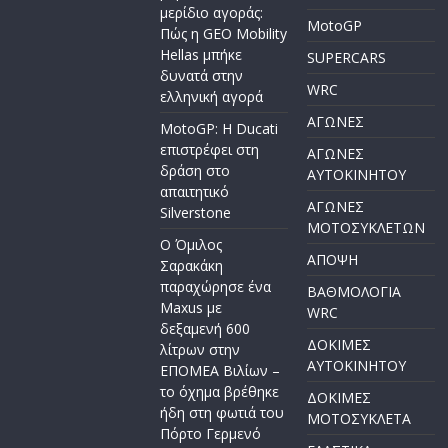
μερίδιο αγοράς:
MotoGP
Πώς η GEO Mobility
Hellas μπήκε
SUPERCARS
δυνατά στην
WRC
ελληνική αγορά
ΑΓΩΝΕΣ
MotoGP: Η Ducati
επιστρέφει στη
ΑΓΩΝΕΣ
δράση στο
AYTOKINHTOY
απαιτητικό
ΑΓΩΝΕΣ
Silverstone
ΜΟΤΟΣΥΚΛΕΤΩΝ
Ο Όμιλος
ΑΠΟΨΗ
Σαρακάκη
παραχώρησε ένα
ΒΑΘΜΟΛΟΓΙΑ
Maxus με
WRC
δεξαμενή 600
ΔΟΚΙΜΕΣ
λίτρων στην
ΑΥΤΟΚΙΝΗΤΟΥ
ΕΠΟΜΕΑ Βιλίων –
το όχημα βρέθηκε
ΔΟΚΙΜΕΣ
ήδη στη φωτιά του
ΜΟΤΟΣΥΚΛΕΤΑ
Πόρτο Γερμενό