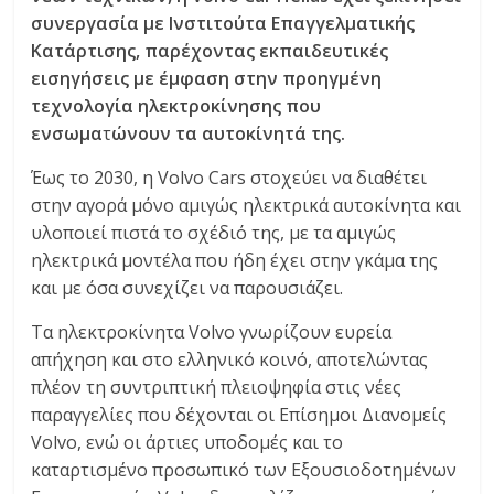
C
συνεργασία με Ινστιτούτα Επαγγελματικής
Y
Κατάρτισης, παρέχοντας εκπαιδευτικές
C
εισηγήσεις με έμφαση στην προηγμένη
L
τεχνολογία ηλεκτροκίνησης που
E
ενσωμα
τ
ώνουν τα αυτοκίνητά της.
S
&
Έως το 2030, η Volvo Cars στοχεύει να διαθέτει
M
στην αγορά μόνο αμιγώς ηλεκτρικά αυτοκίνητα και
O
υλοποιεί πιστά το σχέδιό της, με τα αμιγώς
R
ηλεκτρικά μοντέλα που ήδη έχει στην γκάμα της
E
και με όσα συνεχίζει να παρουσιάζει.
Τα ηλεκτροκίνητα Volvo γνωρίζουν ευρεία
απήχηση και στο ελληνικό κοινό, αποτελώντας
πλέον τη συντριπτική πλειοψηφία στις νέες
παραγγελίες που δέχονται οι Επίσημοι Διανομείς
Volvo, ενώ οι άρτιες υποδομές και το
καταρτισμένο προσωπικό των Εξουσιοδοτημένων