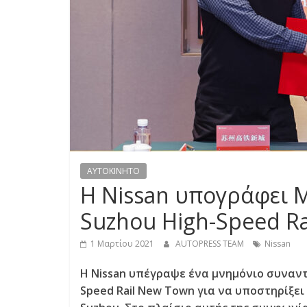
S
S
C
A
R
S
,
M
AYTOKINHTO
O
Η Nissan υπογράφει 
T
O
Suzhou High-Speed R
R
C
1 Μαρτίου 2021
AUTOPRESS TEAM
Nissan
Y
Η Nissan υπέγραψε ένα μνημόνιο συναντ
C
Speed Rail New Town για να υποστηρίξε
L