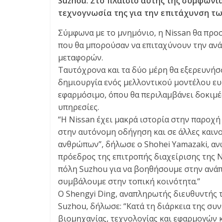
Suzhou. Στο πλαίσιο αυτής της συμφωνία
E
τεχνογνωσία της για την επιτάχυνση τ
S
&
Σύμφωνα με το μνημόνιο, η Nissan θα προ
M
που θα μπορούσαν να επιταχύνουν την αν
O
μεταφορών.
R
Ταυτόχρονα και τα δύο μέρη θα εξερευνήσ
E
δημιουργία ενός μελλοντικού μοντέλου ευ
εφαρμόσιμο, όπου θα περιλαμβάνει δοκιμέ
υπηρεσίες.
“Η Nissan έχει μακρά ιστορία στην παροχ
στην αυτόνομη οδήγηση και σε άλλες καιν
ανθρώπων”, δήλωσε ο Shohei Yamazaki, ανώ
πρόεδρος της επιτροπής διαχείρισης της 
πόλη Suzhou για να βοηθήσουμε στην ανάπ
συμβάλουμε στην τοπική κοινότητα.”
Ο Shengyi Ding, αναπληρωτής διευθυντής
Suzhou, δήλωσε: “Κατά τη διάρκεια της σ
βιομηχανίας, τεχνολογίας και εφαρμογών κ