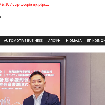
λές SUV στην ιστορία της μάρκας
ικήτρια της λαχειοφόρου αγοράς της ΕΛΕΠΑΠ
αγοράς: Πώς η GEO Mobility Hellas μπήκε δυνατά στην ελληνική αγο
 στο απαιτητικό Silverstone
xus με δεξαμενή 600 λίτρων στην ΕΠΟΜΕΑ Βιλίων – το όχημα βρέ
AUTOMOTIVE BUSINESS
ΑΠΟΨΗ
Η ΟΜΑΔΑ
ΕΠΙΚΟΙΝΩ