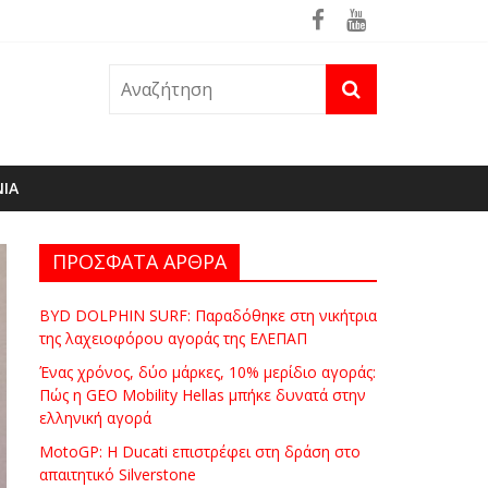
ρά
θηκε ήδη στη φωτιά του Πόρτο Γερμενό
ΝΙΑ
ΠΡΟΣΦΑΤΑ ΑΡΘΡΑ
BYD DOLPHIN SURF: Παραδόθηκε στη νικήτρια
της λαχειοφόρου αγοράς της ΕΛΕΠΑΠ
Ένας χρόνος, δύο μάρκες, 10% μερίδιο αγοράς:
Πώς η GEO Mobility Hellas μπήκε δυνατά στην
ελληνική αγορά
MotoGP: Η Ducati επιστρέφει στη δράση στο
απαιτητικό Silverstone