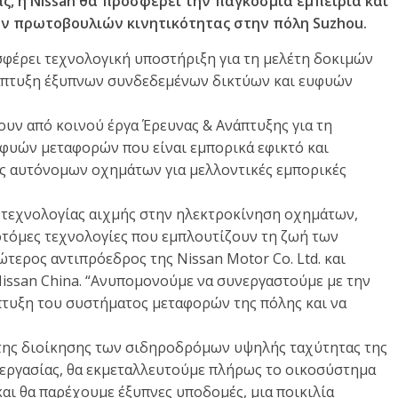
ς, η Nissan θα προσφέρει την παγκόσμια εμπειρία και
ων πρωτοβουλιών κινητικότητας στην πόλη Suzhou.
σφέρει τεχνολογική υποστήριξη για τη μελέτη δοκιμών
άπτυξη έξυπνων συνδεδεμένων δικτύων και ευφυών
ουν από κοινού έργα Έρευνας & Ανάπτυξης για τη
φυών μεταφορών που είναι εμπορικά εφικτό και
ς αυτόνομων οχημάτων για μελλοντικές εμπορικές
ή τεχνολογίας αιχμής στην ηλεκτροκίνηση οχημάτων,
οτόμες τεχνολογίες που εμπλουτίζουν τη ζωή των
τερος αντιπρόεδρος της Nissan Motor Co. Ltd. και
Nissan China. “Ανυπομονούμε να συνεργαστούμε με την
τυξη του συστήματος μεταφορών της πόλης και να
 της διοίκησης των σιδηροδρόμων υψηλής ταχύτητας της
υνεργασίας, θα εκμεταλλευτούμε πλήρως το οικοσύστημα
αι θα παρέχουμε έξυπνες υποδομές, μια ποικιλία