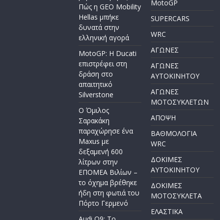
MotoGP
Πώς η GEO Mobility
Hellas μπήκε
SUPERCARS
δυνατά στην
WRC
ελληνική αγορά
ΑΓΩΝΕΣ
MotoGP: Η Ducati
επιστρέφει στη
ΑΓΩΝΕΣ
δράση στο
AYTOKINHTOY
απαιτητικό
ΑΓΩΝΕΣ
Silverstone
ΜΟΤΟΣΥΚΛΕΤΩΝ
Ο Όμιλος
ΑΠΟΨΗ
Σαρακάκη
παραχώρησε ένα
ΒΑΘΜΟΛΟΓΙΑ
Maxus με
WRC
δεξαμενή 600
ΔΟΚΙΜΕΣ
λίτρων στην
ΑΥΤΟΚΙΝΗΤΟΥ
ΕΠΟΜΕΑ Βιλίων –
το όχημα βρέθηκε
ΔΟΚΙΜΕΣ
ήδη στη φωτιά του
ΜΟΤΟΣΥΚΛΕΤΑ
Πόρτο Γερμενό
ΕΛΑΣΤΙΚΑ
Audi Q9: Το