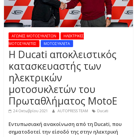
R
E
S
ΑΓΩΝΕΣ ΜΟΤΟΣΥΚΛΕΤΩΝ
ΗΛΕΚΤΡΙΚΕΣ
ΜΟΤΟΣΥΚΛΕΤΕΣ
ΜΟΤΟΣΥΚΛΕΤΑ
S
Η Ducati αποκλειστικός
κατασκευαστής των
C
ηλεκτρικών
A
R
μοτοσυκλετών του
S
,
Πρωταθλήματος MotoE
M
O
24 Οκτωβρίου 2021
AUTOPRESS TEAM
Ducati
T
Εντυπωσιακή ανακοίνωση από τη Ducati, που
O
σηματοδοτεί την είσοδό της στην ηλεκτρική
R