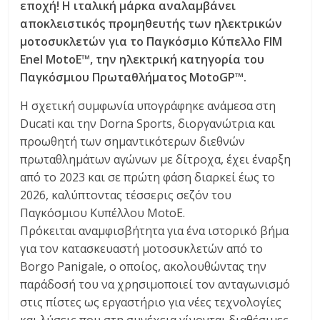
εποχή! Η ιταλική μάρκα αναλαμβάνει
C
αποκλειστικός προμηθευτής των ηλεκτρικών
Y
μοτοσυκλετών για το Παγκόσμιο Κύπελλο FIM
C
Enel MotoE™, την ηλεκτρική κατηγορία του
L
Παγκόσμιου Πρωταθλήματος MotoGP™.
E
S
Η σχετική συμφωνία υπογράφηκε ανάμεσα στη
&
Ducati και την Dorna Sports, διοργανώτρια και
M
προωθητή των σημαντικότερων διεθνών
O
πρωταθλημάτων αγώνων με δίτροχα, έχει έναρξη
R
από το 2023 και σε πρώτη φάση διαρκεί έως το
E
2026, καλύπτοντας τέσσερις σεζόν του
Παγκόσμιου Κυπέλλου MotoE.
Πρόκειται αναμφισβήτητα για ένα ιστορικό βήμα
για τον κατασκευαστή μοτοσυκλετών από το
Borgo Panigale, ο οποίος, ακολουθώντας την
παράδοσή του να χρησιμοποιεί τον ανταγωνισμό
στις πίστες ως εργαστήριο για νέες τεχνολογίες