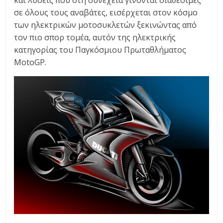
και λύσεις που στη συνέχεια γίνονται διαθέσιμες
σε όλους τους αναβάτες, εισέρχεται στον κόσμο
των ηλεκτρικών μοτοσυκλετών ξεκινώντας από
τον πιο σπορ τομέα, αυτόν της ηλεκτρικής
κατηγορίας του Παγκόσμιου Πρωταθλήματος
MotoGP.