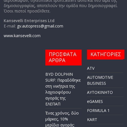
αεροσκαφών, τηλεοπτικοί sportcasters αλλά και νέο αίμα της
δημοσιογραφίας, αποτελούν την ομάδα που δημοσιογραφεί.
Όσοι πιστοί προσέλθετε.
Kansevelli Enterprises Ltd
E-mail:
gv.autopress@gmail.com
www.kansevelli.com
ΠΡΟΣΦΑΤΑ
ΚΑΤΗΓΟΡΙΕΣ
ΑΡΘΡΑ
ATV
BYD DOLPHIN
AUTOMOTIVE
SURF: Παραδόθηκε
BUSINESS
στη νικήτρια της
λαχειοφόρου
AYTOKINHTO
αγοράς της
eGAMES
ΕΛΕΠΑΠ
FORMULA 1
Ένας χρόνος, δύο
μάρκες, 10%
KART
μερίδιο αγοράς: