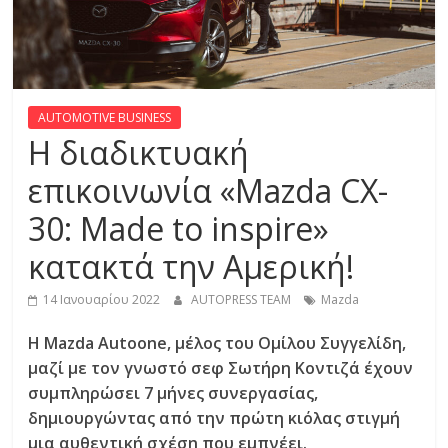
R
E
S
AUTOMOTIVE BUSINESS
Η διαδικτυακή
S
επικοινωνία «Mazda CX-
30: Made to inspire»
C
A
κατακτά την Αμερική!
R
S
14 Ιανουαρίου 2022
AUTOPRESS TEAM
Mazda
,
M
Η Mazda Autoone, μέλος του Ομίλου Συγγελίδη,
O
μαζί με τον γνωστό σεφ Σωτήρη Κοντιζά έχουν
T
συμπληρώσει 7 μήνες συνεργασίας,
O
δημιουργώντας από την πρώτη κιόλας στιγμή
R
μια αυθεντική σχέση που εμπνέει.