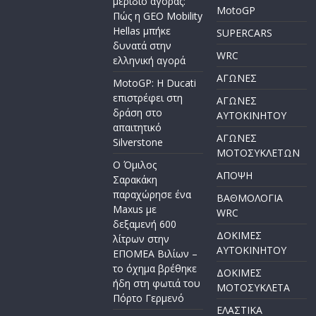
μερίδιο αγοράς:
MotoGP
Πώς η GEO Mobility
Hellas μπήκε
SUPERCARS
δυνατά στην
WRC
ελληνική αγορά
ΑΓΩΝΕΣ
MotoGP: Η Ducati
επιστρέφει στη
ΑΓΩΝΕΣ
δράση στο
AYTOKINHTOY
απαιτητικό
ΑΓΩΝΕΣ
Silverstone
ΜΟΤΟΣΥΚΛΕΤΩΝ
Ο Όμιλος
ΑΠΟΨΗ
Σαρακάκη
παραχώρησε ένα
ΒΑΘΜΟΛΟΓΙΑ
Maxus με
WRC
δεξαμενή 600
ΔΟΚΙΜΕΣ
λίτρων στην
ΑΥΤΟΚΙΝΗΤΟΥ
ΕΠΟΜΕΑ Βιλίων –
το όχημα βρέθηκε
ΔΟΚΙΜΕΣ
ήδη στη φωτιά του
ΜΟΤΟΣΥΚΛΕΤΑ
Πόρτο Γερμενό
ΕΛΑΣΤΙΚΑ