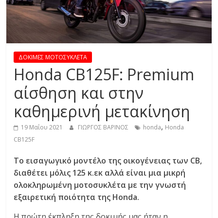
R
E
S
ΔΟΚΙΜΕΣ ΜΟΤΟΣΥΚΛΕΤΑ
Honda CB125F: Premium
S
αίσθηση και στην
καθημερινή μετακίνηση
C
A
,
19 Μαΐου 2021
ΓΙΩΡΓΟΣ ΒΑΡΙΝΟΣ
honda
Honda
R
CB125F
S
,
Το εισαγωγικό μοντέλο της οικογένειας των CB,
M
διαθέτει μόλις 125 κ.εκ αλλά είναι μια μικρή
O
ολοκληρωμένη μοτοσυκλέτα με την γνωστή
T
εξαιρετική ποιότητα της Honda.
O
R
Η πρώτη έκπληξη της δοκιμής μας ήταν η