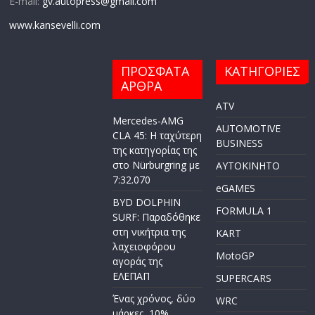
E-mail:
gv.autopress@gmail.com
www.kansevelli.com
ΠΡΟΣΦΑΤΑ
ΚΑΤΗΓΟΡΙΕΣ
ΑΡΘΡΑ
ATV
Mercedes-AMG
AUTOMOTIVE
CLA 45: Η ταχύτερη
BUSINESS
της κατηγορίας της
στο Nürburgring με
AYTOKINHTO
7:32.070
eGAMES
BYD DOLPHIN
FORMULA 1
SURF: Παραδόθηκε
στη νικήτρια της
KART
λαχειοφόρου
MotoGP
αγοράς της
ΕΛΕΠΑΠ
SUPERCARS
Ένας χρόνος, δύο
WRC
μάρκες, 10%