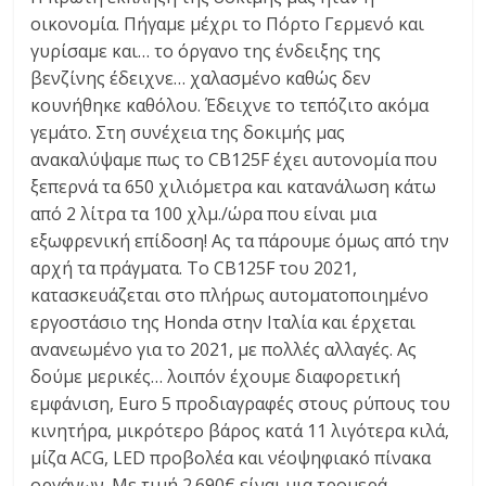
C
οικονομία. Πήγαμε μέχρι το Πόρτο Γερμενό και
Y
γυρίσαμε και… το όργανο της ένδειξης της
C
βενζίνης έδειχνε… χαλασμένο καθώς δεν
L
κουνήθηκε καθόλου. Έδειχνε το τεπόζιτο ακόμα
E
γεμάτο. Στη συνέχεια της δοκιμής μας
S
ανακαλύψαμε πως το CB125F έχει αυτονομία που
&
ξεπερνά τα 650 χιλιόμετρα και κατανάλωση κάτω
M
από 2 λίτρα τα 100 χλμ./ώρα που είναι μια
O
εξωφρενική επίδοση! Ας τα πάρουμε όμως από την
R
αρχή τα πράγματα. Το CB125F του 2021,
E
κατασκευάζεται στο πλήρως αυτοματοποιημένο
εργοστάσιο της Ηonda στην Ιταλία και έρχεται
ανανεωμένο για το 2021, με πολλές αλλαγές. Ας
δούμε μερικές… λοιπόν έχουμε διαφορετική
εμφάνιση, Euro 5 προδιαγραφές στους ρύπους του
κινητήρα, μικρότερο βάρος κατά 11 λιγότερα κιλά,
μίζα ACG, LED προβολέα και νέοψηφιακό πίνακα
οργάνων. Με τιμή 2.690€ είναι μια τρομερά