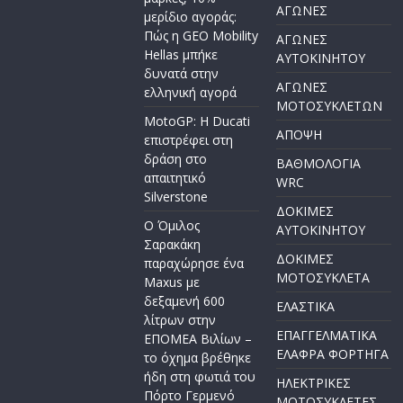
ΑΓΩΝΕΣ
μερίδιο αγοράς:
Πώς η GEO Mobility
ΑΓΩΝΕΣ
Hellas μπήκε
AYTOKINHTOY
δυνατά στην
ΑΓΩΝΕΣ
ελληνική αγορά
ΜΟΤΟΣΥΚΛΕΤΩΝ
MotoGP: Η Ducati
ΑΠΟΨΗ
επιστρέφει στη
δράση στο
ΒΑΘΜΟΛΟΓΙΑ
απαιτητικό
WRC
Silverstone
ΔΟΚΙΜΕΣ
Ο Όμιλος
ΑΥΤΟΚΙΝΗΤΟΥ
Σαρακάκη
ΔΟΚΙΜΕΣ
παραχώρησε ένα
ΜΟΤΟΣΥΚΛΕΤΑ
Maxus με
δεξαμενή 600
ΕΛΑΣΤΙΚΑ
λίτρων στην
ΕΠΑΓΓΕΛΜΑΤΙΚΑ
ΕΠΟΜΕΑ Βιλίων –
ΕΛΑΦΡΑ ΦΟΡΤΗΓΑ
το όχημα βρέθηκε
ήδη στη φωτιά του
ΗΛΕΚΤΡΙΚΕΣ
Πόρτο Γερμενό
ΜΟΤΟΣΥΚΛΕΤΕΣ