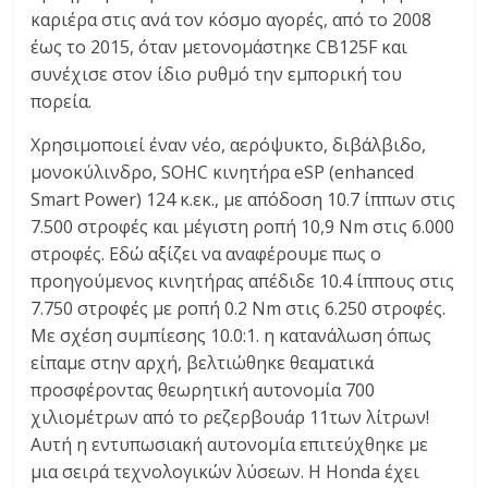
καριέρα στις ανά τον κόσμο αγορές, από το 2008
έως το 2015, όταν μετονομάστηκε CB125F και
συνέχισε στον ίδιο ρυθμό την εμπορική του
πορεία.
Χρησιμοποιεί έναν νέο, αερόψυκτο, διβάλβιδο,
μονοκύλινδρο, SOHC κινητήρα eSP (enhanced
Smart Power) 124 κ.εκ., με απόδοση 10.7 ίππων στις
7.500 στροφές και μέγιστη ροπή 10,9 Nm στις 6.000
στροφές. Εδώ αξίζει να αναφέρουμε πως ο
προηγούμενος κινητήρας απέδιδε 10.4 ίππους στις
7.750 στροφές με ροπή 0.2 Nm στις 6.250 στροφές.
Με σχέση συμπίεσης 10.0:1. η κατανάλωση όπως
είπαμε στην αρχή, βελτιώθηκε θεαματικά
προσφέροντας θεωρητική αυτονομία 700
χιλιομέτρων από το ρεζερβουάρ 11των λίτρων!
Αυτή η εντυπωσιακή αυτονομία επιτεύχθηκε με
μια σειρά τεχνολογικών λύσεων. Η Honda έχει