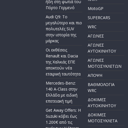
ήδη στη φωτιά του
Πόρτο Γερμενό
MotoGP
Audi Q9: Το
SUPERCARS
μεγαλύτερο και πιο
WRC
πολυτελές SUV
στην ιστορία της
ΑΓΩΝΕΣ
μάρκας
ΑΓΩΝΕΣ
Οι εκθέσεις
AYTOKINHTOY
Renault και Dacia
ΑΓΩΝΕΣ
της Χαλκιάς ΕΠΕ
ΜΟΤΟΣΥΚΛΕΤΩΝ
αποκτούν νέα
εταιρική ταυτότητα
ΑΠΟΨΗ
Mercedes-Benz:
ΒΑΘΜΟΛΟΓΙΑ
140 A-Class στην
WRC
Ελλάδα με ειδική
ΔΟΚΙΜΕΣ
επετειακή τιμή
ΑΥΤΟΚΙΝΗΤΟΥ
Get Away Offers: Η
ΔΟΚΙΜΕΣ
Suzuki κόβει έως
ΜΟΤΟΣΥΚΛΕΤΑ
1.200€ από τις