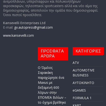
ανεμοπλάνων, υπερελαφρών και πολυκινητήριων
αεροσκαφών, τηλεοπτικοί sportcasters αλλά και νέο αίμα της
δημοσιογραφίας, αποτελούν την ομάδα που δημοσιογραφεί.
Όσοι πιστοί προσέλθετε.
Kansevelli Enterprises Ltd
E-mail:
gv.autopress@gmail.com
www.kansevelli.com
ΠΡΟΣΦΑΤΑ
ΚΑΤΗΓΟΡΙΕΣ
ΑΡΘΡΑ
ATV
Ο Όμιλος
AUTOMOTIVE
Σαρακάκη
BUSINESS
παραχώρησε ένα
Maxus με
AYTOKINHTO
δεξαμενή 600
eGAMES
λίτρων στην
ΕΠΟΜΕΑ Βιλίων –
FORMULA 1
το όχημα βρέθηκε
KART