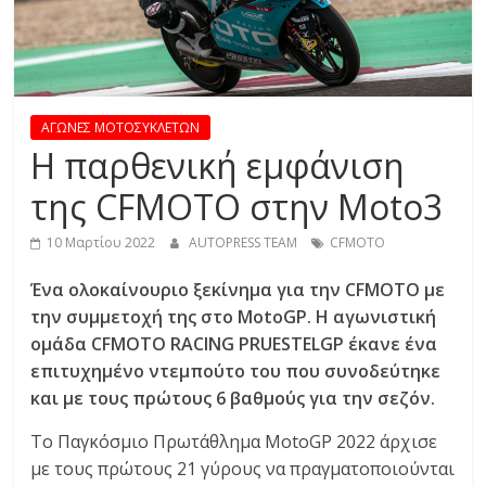
R
E
S
ΑΓΩΝΕΣ ΜΟΤΟΣΥΚΛΕΤΩΝ
H παρθενική εμφάνιση
S
της CFMOTO στην Μoto3
C
10 Μαρτίου 2022
AUTOPRESS TEAM
CFMOTO
A
Ένα ολοκαίνουριο
ξεκίνημα για την CFMOTO με
R
την συμμετοχή της στο MotoGP. Η αγωνιστική
S
,
ομάδα CFMOTO RACING PRUESTELGP έκανε ένα
M
επιτυχημένο ντεμπούτο του που συνοδεύτηκε
O
και με τους πρώτους 6 βαθμούς για την σεζόν.
T
To Παγκόσμιo Πρωτάθλημα MotoGP 2022 άρχισε
O
με τους πρώτους 21 γύρους να πραγματοποιούνται
R