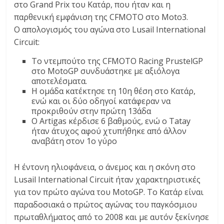
στο Grand Prix του Κατάρ, που ήταν και η
C
παρθενική εμφάνιση της CFMOTO στο Moto3.
Y
Ο απολογισμός του αγώνα στο Lusail International
C
Circuit:
L
E
Το ντεμπούτο της CFMOTO Racing PrustelGP
S
στο MotoGP συνδυάστηκε με αξιόλογα
&
αποτελέσματα.
M
Η ομάδα κατέκτησε τη 10η θέση στο Κατάρ,
ενώ και οι δύο οδηγοί κατάφεραν να
O
προκριθούν στην πρώτη 13άδα
R
Ο Artigas κέρδισε 6 βαθμούς, ενώ ο Tatay
E
ήταν άτυχος αφού χτυπήθηκε από άλλον
αναβάτη στον 1ο γύρο
Η έντονη ηλιοφάνεια, ο άνεμος και η σκόνη στο
Lusail International Circuit ήταν χαρακτηριστικές
για τον πρώτο αγώνα του MotoGP. Το Κατάρ είναι
παραδοσιακά ο πρώτος αγώνας του παγκόσμιου
πρωταθλήματος από το 2008 και με αυτόν ξεκίνησε