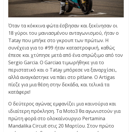
Όταν τα κόκκινα φώτα έσβησαν και ξεκίνησαν οι
18 γύροι του μανιασμένου ανταγωνισμού, ήταν ο
Tatay που μπήκε στο γκρουπ των πρώτων. Η
συνέχεια για το #99 ήταν καταστροφική, καθώς
έπεσε και χτύπησε μετά από ένα σπρώξιμο από τον
Sergio Garcia. Ο Garciaα τιμωρήθηκε για το
περιστατικό και ο Tatay μπόρεσε να ξαναρχίσει,
αλλά αναγκάστηκε να πάει στο pitlane. Ο Artigas
πίεζε για μια θέση στην δεκάδα, και τελικά τα
κατάφερε!
Ο δεύτερος αγώνας εμφανίζει μια καινούρια και
ιδιαίτερη πρόκληση. Τα Moto3 θα αγωνιστούν για
πρώτη φορά στο ολοκαίνουργιο Pertamina
Mandalika Circuit στις 20 Μαρτίου. Στον πρώτο