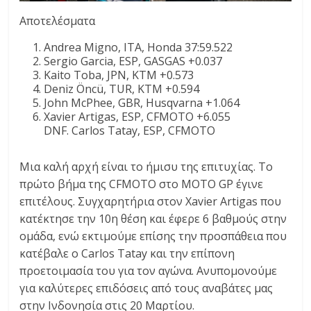
Αποτελέσματα
Andrea Migno, ITA, Honda 37:59.522
Sergio Garcia, ESP, GASGAS +0.037
Kaito Toba, JPN, KTM +0.573
Deniz Öncü, TUR, KTM +0.594
John McPhee, GBR, Husqvarna +1.064
Xavier Artigas, ESP, CFMOTO +6.055
DNF. Carlos Tatay, ESP, CFMOTO
Μια καλή αρχή είναι το ήμισυ της επιτυχίας. Το
πρώτο βήμα της CFMOTO στο MOTO GP έγινε
επιτέλους. Συγχαρητήρια στον Xavier Artigas που
κατέκτησε την 10η θέση και έφερε 6 βαθμούς στην
ομάδα, ενώ εκτιμούμε επίσης την προσπάθεια που
κατέβαλε ο Carlos Tatay και την επίπονη
προετοιμασία του για τον αγώνα. Ανυπομονούμε
για καλύτερες επιδόσεις από τους αναβάτες μας
στην Ινδονησία στις 20 Μαρτίου.