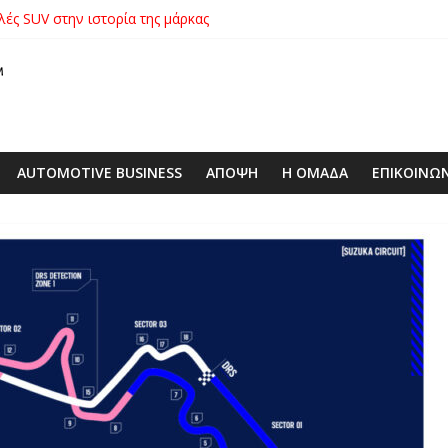
λές SUV στην ιστορία της μάρκας
ικήτρια της λαχειοφόρου αγοράς της ΕΛΕΠΑΠ
αγοράς: Πώς η GEO Mobility Hellas μπήκε δυνατά στην ελληνική αγο
 στο απαιτητικό Silverstone
xus με δεξαμενή 600 λίτρων στην ΕΠΟΜΕΑ Βιλίων – το όχημα βρέ
AUTOMOTIVE BUSINESS
ΑΠΟΨΗ
Η ΟΜΑΔΑ
ΕΠΙΚΟΙΝΩ