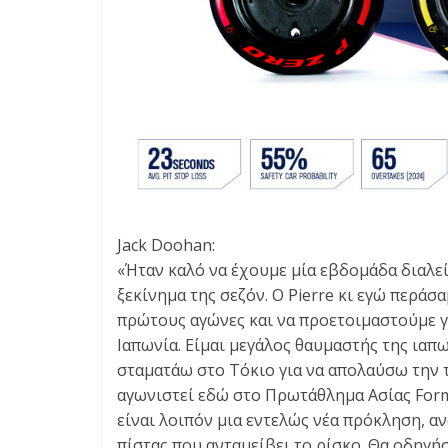
Jack Doohan:
«Ήταν καλό να έχουμε μία εβδομάδα διαλε
ξεκίνημα της σεζόν. Ο Pierre κι εγώ περά
πρώτους αγώνες και να προετοιμαστούμε γ
Ιαπωνία. Είμαι μεγάλος θαυμαστής της ιαπ
σταματάω στο Τόκιο για να απολαύσω την τ
αγωνιστεί εδώ στο Πρωτάθλημα Ασίας Formu
είναι λοιπόν μια εντελώς νέα πρόκληση, α
πίστας που ανταμείβει το ρίσκο. Θα οδηγή