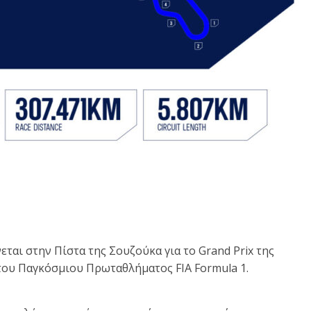
ται στην Πίστα της Σουζούκα για το Grand Prix της
 του Παγκόσμιου Πρωταθλήματος FIA Formula 1.