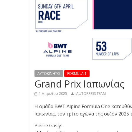
S
S
C
A
R
S
,
M
AYTOKINHTO
FORMULA 1
O
Grand Prix Ιαπωνίας
T
O
1 Απριλίου 2025
AUTOPRESS TEAM
R
C
Η ομάδα BWT Alpine Formula One κατευθύνε
Y
Ιαπωνίας, τον τρίτο αγώνα της σεζόν 2025
C
Pierre Gasly:
L