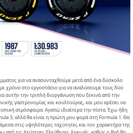
ίμματος για να ανασυνταχθούμε μετά από ένα δύσκολο
σαμε χρόνο στο εργοστάσιο για να αναλύσουμε τους δύο
ια αυτήν την τριπλή διοργάνωση που ξεκινά από την
ωνικής γαστρονομίας και κουλτούρας, και μου αρέσει να
οπική ατμόσφαιρα. Αγαπώ ιδιαίτερα την πίστα. Έχω ήδη
la 3, αλλά θα είναι η πρώτη μου φορά στη Formula 1. Θα
νάμεσα στις υψηλότερες ταχύτητες και τον χαρακτήρα της
σω από τις Δεύτερες Ελεύθερες Δοκιμές, καθώς ο Ryō θα