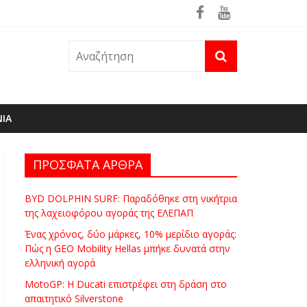
ρά
θηκε ήδη στη φωτιά του Πόρτο Γερμενό
ΝΙΑ
ΠΡΟΣΦΑΤΑ ΑΡΘΡΑ
BYD DOLPHIN SURF: Παραδόθηκε στη νικήτρια
της λαχειοφόρου αγοράς της ΕΛΕΠΑΠ
Ένας χρόνος, δύο μάρκες, 10% μερίδιο αγοράς:
Πώς η GEO Mobility Hellas μπήκε δυνατά στην
ελληνική αγορά
MotoGP: Η Ducati επιστρέφει στη δράση στο
απαιτητικό Silverstone