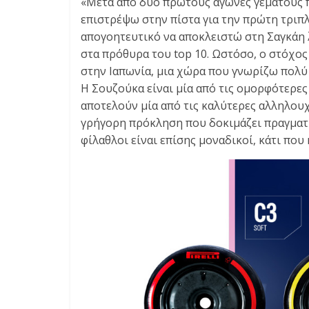
«Μετά από δύο πρώτους αγώνες γεμάτους π
E
S
επιστρέψω στην πίστα για την πρώτη τριπ
&
απογοητευτικό να αποκλειστώ στη Σαγκάη
M
στα πρόθυρα του top 10. Ωστόσο, ο στόχο
O
στην Ιαπωνία, μια χώρα που γνωρίζω πολύ 
R
Η Σουζούκα είναι μία από τις ομορφότερες 
E
αποτελούν μία από τις καλύτερες αλληλουχ
γρήγορη πρόκληση που δοκιμάζει πραγματι
φίλαθλοι είναι επίσης μοναδικοί, κάτι που 