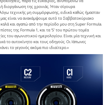
ροκλήσεις, παρά τις ευκαιρίες, ανυπομονώ να
λή διοργάνωση της χρονιάς. Ήταν σίγουρα
 λόγω τεχνικής μη συμμόρφωσης, ειδικά καθώς ήμασταν
ς μας είναι να ανακάμψουμε αυτό το Σαββατοκύριακο
καλά και αγαπώ από την περίοδο μου στη Super Formula.
πίστες της Formula 1, και τα ‘S’ του πρώτου τομέα
ίες του αγωνιστικού ημερολογίου. Είναι μία τεχνική και
κά το αυτοκίνητο και τους οδηγούς. Οι Ιάπωνες
κάνει το γεγονός ακόμα πιο ιδιαίτερο.»