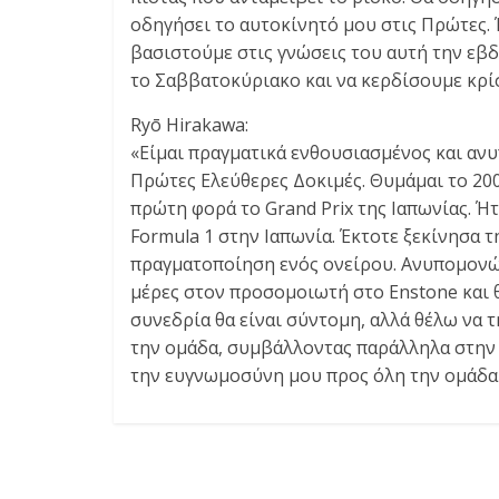
οδηγήσει το αυτοκίνητό μου στις Πρώτες. Έ
βασιστούμε στις γνώσεις του αυτή την εβδ
το Σαββατοκύριακο και να κερδίσουμε κρί
Ryō Hirakawa:
«Είμαι πραγματικά ενθουσιασμένος και αν
Πρώτες Ελεύθερες Δοκιμές. Θυμάμαι το 20
πρώτη φορά το Grand Prix της Ιαπωνίας. Ήτα
Formula 1 στην Ιαπωνία. Έκτοτε ξεκίνησα τ
πραγματοποίηση ενός ονείρου. Ανυπομονώ 
μέρες στον προσομοιωτή στο Enstone και θ
συνεδρία θα είναι σύντομη, αλλά θέλω να 
την ομάδα, συμβάλλοντας παράλληλα στην
την ευγνωμοσύνη μου προς όλη την ομάδα γ