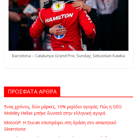
Barcelona – Catalunya Grand Prix, Sunday, Sebastian Kawka
ΠΡΟΣΦΑΤΑ ΑΡΘΡΑ
Ένας χρόνος, δύο μάρκες, 10% μερίδιο αγοράς: Πώς η GEO
Mobility Hellas μπήκε δυνατά στην ελληνική αγορά
MotoGP: Η Ducati επιστρέφει στη δράση στο απαιτητικό
Silverstone