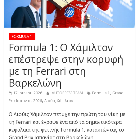
R
E
S
FORMULA 1
Formula 1: Ο Χάμιλτον
S
επέστρεψε στην κορυφή
με τη Ferrari στη
C
A
Βαρκελώνη
R
S
,
17 Ιουνίου 2026
AUTOPRESS TEAM
Formula 1
Grand
,
,
Prix Ισπανίας 2026
Λιούις Χάμιλτον
M
O
Ο Λιούις Χάμιλτον πέτυχε την πρώτη του νίκη με
T
τη Ferrari και έγραψε ένα από τα σημαντικότερα
O
κεφάλαια της φετινής Formula 1, κατακτώντας το
R
Grand Prix Ισπανίας στη Βαρκελώνη.