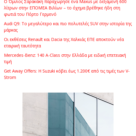
Ο Όμιλος Σαρακάκη παραχώρησε ένα Maxus με δεξαμενή 600
λίτρων στην ΕΠΟΜΕΑ Βιλίων – το όχημα βρέθηκε ήδη στη
φωτιά του Πόρτο Γερμενό
Audi Q9: Το μεγαλύτερο και πιο πολυτελές SUV στην ιστορία της
μάρκας
Οι εκθέσεις Renault και Dacia της Χαλκιάς ΕΠΕ αποκτούν νέα
εταιρική ταυτότητα
Mercedes-Benz: 140 A-Class στην Ελλάδα με ειδική επετειακή
τιμή
Get Away Offers: Η Suzuki κόβει έως 1.200€ από τις τιμές των V-
Strom