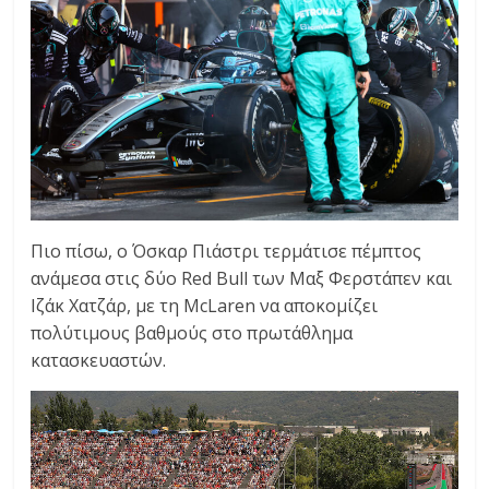
Πιο πίσω, ο Όσκαρ Πιάστρι τερμάτισε πέμπτος
ανάμεσα στις δύο Red Bull των Μαξ Φερστάπεν και
Ιζάκ Χατζάρ, με τη McLaren να αποκομίζει
πολύτιμους βαθμούς στο πρωτάθλημα
κατασκευαστών.