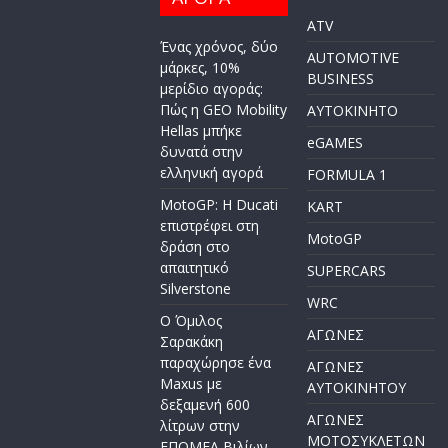
ATV
Ένας χρόνος, δύο
AUTOMOTIVE
μάρκες, 10%
BUSINESS
μερίδιο αγοράς:
Πώς η GEO Mobility
AYTOKINHTO
Hellas μπήκε
eGAMES
δυνατά στην
ελληνική αγορά
FORMULA 1
MotoGP: Η Ducati
KART
επιστρέφει στη
MotoGP
δράση στο
απαιτητικό
SUPERCARS
Silverstone
WRC
Ο Όμιλος
ΑΓΩΝΕΣ
Σαρακάκη
παραχώρησε ένα
ΑΓΩΝΕΣ
Maxus με
AYTOKINHTOY
δεξαμενή 600
ΑΓΩΝΕΣ
λίτρων στην
ΜΟΤΟΣΥΚΛΕΤΩΝ
ΕΠΟΜΕΑ Βιλίων –