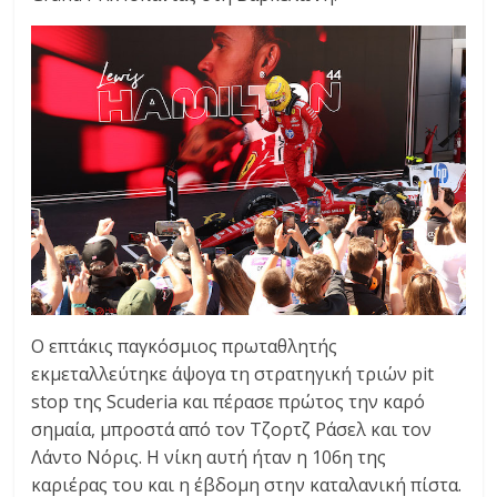
C
Y
C
L
E
S
&
M
O
R
E
Ο επτάκις παγκόσμιος πρωταθλητής
εκμεταλλεύτηκε άψογα τη στρατηγική τριών pit
stop της Scuderia και πέρασε πρώτος την καρό
σημαία, μπροστά από τον Τζορτζ Ράσελ και τον
Λάντο Νόρις. Η νίκη αυτή ήταν η 106η της
καριέρας του και η έβδομη στην καταλανική πίστα.