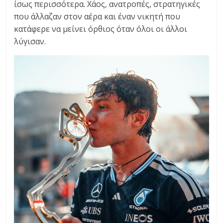
ίσως περισσότερα. Χάος, ανατροπές, στρατηγικές
C
που άλλαζαν στον αέρα και έναν νικητή που
Y
κατάφερε να μείνει όρθιος όταν όλοι οι άλλοι
C
λύγισαν.
L
E
S
&
M
O
R
E