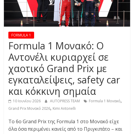
R
E
S
FORMULA 1
Formula 1 Μονακό: Ο
S
Αντονέλι κυριαρχεί σε
χαοτικό Grand Prix με
C
A
εγκαταλείψεις, safety car
R
S
και κόκκινη σημαία
,
,
10 Ιουνίου 2026
AUTOPRESS TEAM
Formula 1 Μονακό
M
,
O
Grand Prix Μονακό 2026
Kimi Antonelli
T
Το 6ο Grand Prix της Formula 1 στο Μονακό είχε
O
όλα όσα περιμένει κανείς από το Πριγκιπάτο – και
R