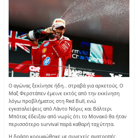
Ο αγώνας ξεκίνησε ήδη… στραβά για αρκετούς. Ο
Μαξ Φερστάπεν έμεινε εκτός από την εκκίνηση
λόγω προβλήματος στη Red Bull, ενώ
εγκαταλείψεις από Λάντο Νόρις και Βάλτερι
Μπότας έδειξαν από νωρίς ότι το Μονακό θα ήταν
περισσότερο survival παρά καθαρή ταχύτητα.
Η δράση κορυφώθηκε με συνεχείς ανατροπές.