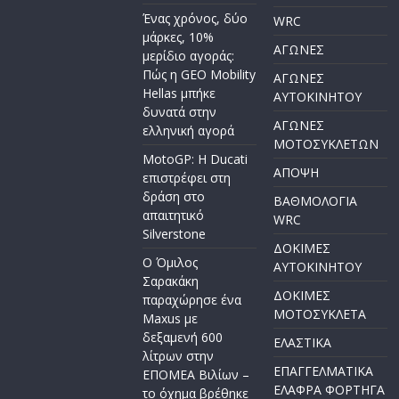
Ένας χρόνος, δύο
WRC
μάρκες, 10%
ΑΓΩΝΕΣ
μερίδιο αγοράς:
Πώς η GEO Mobility
ΑΓΩΝΕΣ
Hellas μπήκε
AYTOKINHTOY
δυνατά στην
ΑΓΩΝΕΣ
ελληνική αγορά
ΜΟΤΟΣΥΚΛΕΤΩΝ
MotoGP: Η Ducati
ΑΠΟΨΗ
επιστρέφει στη
δράση στο
ΒΑΘΜΟΛΟΓΙΑ
απαιτητικό
WRC
Silverstone
ΔΟΚΙΜΕΣ
Ο Όμιλος
ΑΥΤΟΚΙΝΗΤΟΥ
Σαρακάκη
ΔΟΚΙΜΕΣ
παραχώρησε ένα
ΜΟΤΟΣΥΚΛΕΤΑ
Maxus με
δεξαμενή 600
ΕΛΑΣΤΙΚΑ
λίτρων στην
ΕΠΑΓΓΕΛΜΑΤΙΚΑ
ΕΠΟΜΕΑ Βιλίων –
ΕΛΑΦΡΑ ΦΟΡΤΗΓΑ
το όχημα βρέθηκε