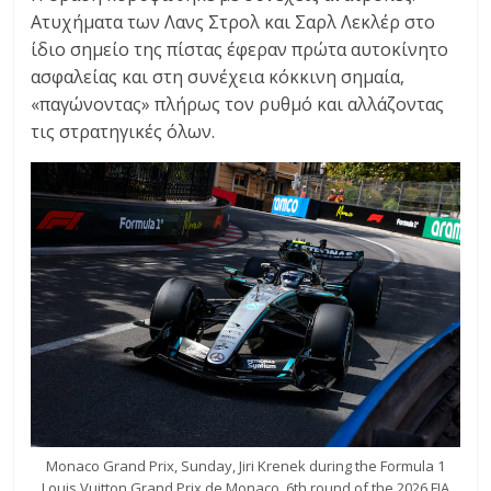
Ατυχήματα των Λανς Στρολ και Σαρλ Λεκλέρ στο
ίδιο σημείο της πίστας έφεραν πρώτα αυτοκίνητο
ασφαλείας και στη συνέχεια κόκκινη σημαία,
«παγώνοντας» πλήρως τον ρυθμό και αλλάζοντας
τις στρατηγικές όλων.
Monaco Grand Prix, Sunday, Jiri Krenek during the Formula 1
Louis Vuitton Grand Prix de Monaco, 6th round of the 2026 FIA