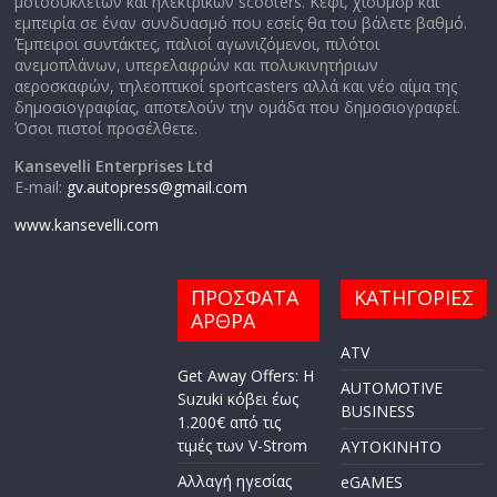
μοτοσυκλετών και ηλεκτρικών scooters. Κέφι, χιούμορ και
εμπειρία σε έναν συνδυασμό που εσείς θα του βάλετε βαθμό.
Έμπειροι συντάκτες, παλιοί αγωνιζόμενοι, πιλότοι
ανεμοπλάνων, υπερελαφρών και πολυκινητήριων
αεροσκαφών, τηλεοπτικοί sportcasters αλλά και νέο αίμα της
δημοσιογραφίας, αποτελούν την ομάδα που δημοσιογραφεί.
Όσοι πιστοί προσέλθετε.
Kansevelli Enterprises Ltd
E-mail:
gv.autopress@gmail.com
www.kansevelli.com
ΠΡΟΣΦΑΤΑ
ΚΑΤΗΓΟΡΙΕΣ
ΑΡΘΡΑ
ATV
Get Away Offers: Η
AUTOMOTIVE
Suzuki κόβει έως
BUSINESS
1.200€ από τις
τιμές των V-Strom
AYTOKINHTO
Αλλαγή ηγεσίας
eGAMES