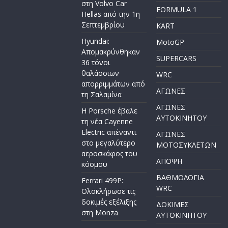
στη Volvo Car
FORMULA 1
Hellas από την 1η
Σεπτεμβρίου
KART
Hyundai:
MotoGP
Απομακρύνθηκαν
SUPERCARS
36 τόνοι
θαλάσσιων
WRC
απορριμμάτων από
ΑΓΩΝΕΣ
τη Σαλαμίνα
ΑΓΩΝΕΣ
Η Porsche έβαλε
AYTOKINHTOY
τη νέα Cayenne
Electric απέναντι
ΑΓΩΝΕΣ
στο μεγαλύτερο
ΜΟΤΟΣΥΚΛΕΤΩΝ
αεροσκάφος του
ΑΠΟΨΗ
κόσμου
ΒΑΘΜΟΛΟΓΙΑ
Ferrari 499P:
WRC
Ολοκλήρωσε τις
δοκιμές εξέλιξης
ΔΟΚΙΜΕΣ
στη Monza
ΑΥΤΟΚΙΝΗΤΟΥ