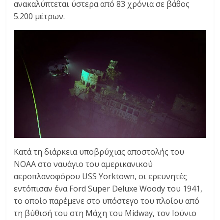
ανακαλύπτεται ύστερα από 83 χρόνια σε βάθος
C
5.200 μέτρων.
Y
C
L
E
S
&
M
O
R
E
Κατά τη διάρκεια υποβρύχιας αποστολής του
NOAA στο ναυάγιο του αμερικανικού
αεροπλανοφόρου USS Yorktown, οι ερευνητές
εντόπισαν ένα Ford Super Deluxe Woody του 1941,
το οποίο παρέμενε στο υπόστεγο του πλοίου από
τη βύθισή του στη Μάχη του Midway, τον Ιούνιο