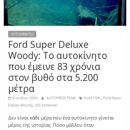
R
E
S
AYTOKINHTO
Ford Super Deluxe
S
Woody: Το αυτοκίνητο
που έμεινε 83 χρόνια
C
A
στον βυθό στα 5.200
R
S
μέτρα
,
,
8 Ιουλίου 2026
AUTOPRESS TEAM
Ford 1941
Ford Super
M
,
O
Deluxe Woody
USS Yorktown
T
Δεν είναι κάθε μέρα που ένα αυτοκίνητο γίνεται
O
μέρος της ιστορίας. Πόσο μάλλον όταν
R