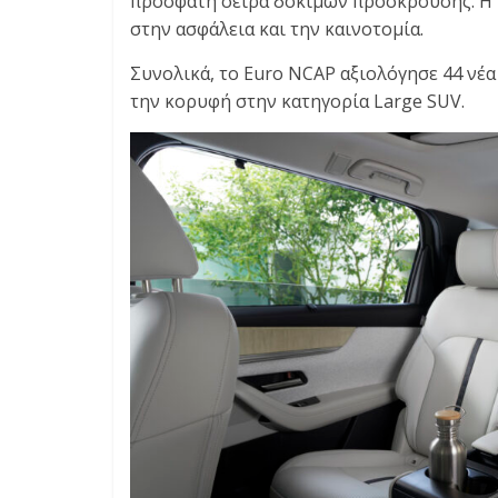
πρόσφατη σειρά δοκιμών πρόσκρουσης. Η 
E
στην ασφάλεια και την καινοτομία.
S
&
Συνολικά, το Euro NCAP αξιολόγησε 44 νέα 
M
την κορυφή στην κατηγορία Large SUV.
O
R
E