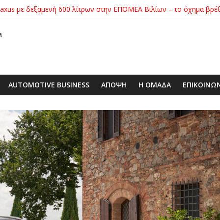
xus με δεξαμενή 600 λίτρων στην ΕΠΟΜΕΑ Βιλίων – το όχημα βρέ
ατηγορίας της στο Nürburgring με 7:32.070
ικήτρια της λαχειοφόρου αγοράς της ΕΛΕΠΑΠ
αγοράς: Πώς η GEO Mobility Hellas μπήκε δυνατά στην ελληνική αγο
 στο απαιτητικό Silverstone
AUTOMOTIVE BUSINESS
ΑΠΟΨΗ
Η ΟΜΑΔΑ
ΕΠΙΚΟΙΝΩ