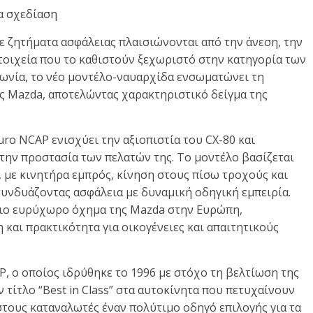
α σχεδίαση
ε ζητήματα ασφάλειας πλαισιώνονται από την άνεση, την
στοιχεία που το καθιστούν ξεχωριστό στην κατηγορία των
ωνία, το νέο μοντέλο-ναυαρχίδα ενσωματώνει τη
ης Mazda, αποτελώντας χαρακτηριστικό δείγμα της
ro NCAP ενισχύει την αξιοπιστία του CX-80 και
ην προστασία των πελατών της. Το μοντέλο βασίζεται
ή, με κινητήρα εμπρός, κίνηση στους πίσω τροχούς και
συνδυάζοντας ασφάλεια με δυναμική οδηγική εμπειρία.
 πιο ευρύχωρο όχημα της Mazda στην Ευρώπη,
και πρακτικότητα για οικογένειες και απαιτητικούς
AP, ο οποίος ιδρύθηκε το 1996 με στόχο τη βελτίωση της
 τίτλο “Best in Class” στα αυτοκίνητα που πετυχαίνουν
στους καταναλωτές έναν πολύτιμο οδηγό επιλογής για τα