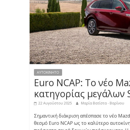
S
S
C
A
R
S
,
M
AYTOKINHTO
O
Euro NCAP: Το νέο Ma
T
O
κατηγορίας μεγάλων 
R
C
22 Αυγούστου 2025
Μαρία Βατίστα - Βαρίνου
Y
Σημαντική διάκριση απέσπασε το νέο Mazd
C
θεσμό Euro NCAP ως το καλύτερο αυτοκίνη
L