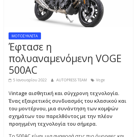
R
E
S
ΜΟΤΟΣΥΚΛΕΤΑ
Έφτασε η
S
πολυαναμενόμενη VOGE
500AC
C
A
5 Ιανουαρίου 2022
AUTOPRESS TEAM
Voge
R
S
V
intage αισθητική και σύγχρονη τεχνολογία.
,
Ένας εξαιρετικός συνδυασμός του κλασικού και
M
του μοντέρνου, μια συνάντηση των κομψών
O
σχημάτων του παρελθόντος με την πλέον
T
προηγμένη τεχνολογία του σήμερα.
O
R
Το 500AC είναι μια αναφορά στις πιο όμορφες και