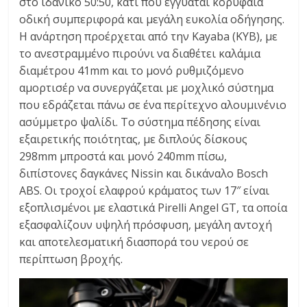
στο ιδανικό 50:50, κάτι που εγγυάται κορυφαία
οδική συμπεριφορά και μεγάλη ευκολία οδήγησης.
Η ανάρτηση προέρχεται από την Kayaba (KYB), με
το ανεστραμμένο πιρούνι να διαθέτει καλάμια
διαμέτρου 41mm και το μονό ρυθμιζόμενο
αμορτισέρ να συνεργάζεται με μοχλικό σύστημα
που εδράζεται πάνω σε ένα περίτεχνο αλουμινένιο
ασύμμετρο ψαλίδι. Το σύστημα πέδησης είναι
εξαιρετικής ποιότητας, με διπλούς δίσκους
298mm μπροστά και μονό 240mm πίσω,
διπίστονες δαγκάνες Nissin και δικάναλο Bosch
ABS. Οι τροχοί ελαφρού κράματος των 17″ είναι
εξοπλισμένοι με ελαστικά Pirelli Angel GT, τα οποία
εξασφαλίζουν υψηλή πρόσφυση, μεγάλη αντοχή
και αποτελεσματική διασπορά του νερού σε
περίπτωση βροχής.