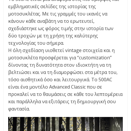
C
εμβληματικές σελίδες της ιστορίας της
Y
μοτοσυκλέτας. Με τις γραμμές του ικανές να
C
κάνουν κάθε αναβάτη να το ερωτευτεί,
L
σχεδιάστηκε ως φόρος τιμής στην ιστορία των
E
δύο τροχών με τη χρήση της καλύτερης
S
τεχνολογίας του σήμερα.
&
Η όλη σχεδίαση υιοθετεί vintage στοιχεία και η
M
μοτοσυκλέτα προσφέρεται για “customization”
O
δίνοντας τη δυνατότητα στον ιδιοκτήτη να τη
R
βελτιώσει και να τη διαμορφώσει στα μέτρα του,
E
τόσο αισθητικά όσο και λειτουργικά. To 500ΑC
είναι ένα μοντέλο Advanced Classic που σε
προκαλεί να το θαυμάσεις σε κάθε του λεπτομέρεια
και παράλληλα να εξιτάρεις τη δημιουργική σου
φαντασία.