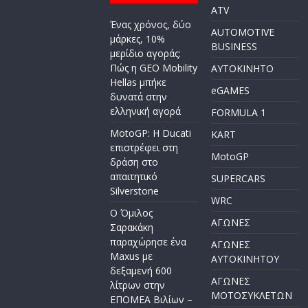
ATV
Ένας χρόνος, δύο
AUTOMOTIVE
μάρκες, 10%
BUSINESS
μερίδιο αγοράς:
Πώς η GEO Mobility
AYTOKINHTO
Hellas μπήκε
eGAMES
δυνατά στην
ελληνική αγορά
FORMULA 1
MotoGP: Η Ducati
KART
επιστρέφει στη
MotoGP
δράση στο
απαιτητικό
SUPERCARS
Silverstone
WRC
Ο Όμιλος
ΑΓΩΝΕΣ
Σαρακάκη
παραχώρησε ένα
ΑΓΩΝΕΣ
Maxus με
AYTOKINHTOY
δεξαμενή 600
ΑΓΩΝΕΣ
λίτρων στην
ΜΟΤΟΣΥΚΛΕΤΩΝ
ΕΠΟΜΕΑ Βιλίων –