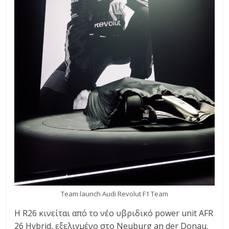
Team launch Audi Revolut F1 Team
Η R26 κινείται από το νέο υβριδικό power unit AFR
26 Hybrid, εξελιγμένο στο Neuburg an der Donau.