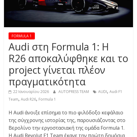
R
E
S
FORMULA 1
Audi στη Formula 1: Η
S
R26 αποκαλύφθηκε και το
project γίνεται πλέον
C
A
πραγματικότητα
R
S
,
22 Ιανουαρίου 2026
AUTOPRESS TEAM
AUDI
Audi F1
,
,
,
Team
Audi R26
Formula 1
M
O
Η Audi άνοιξε επίσημα το πιο φιλόδοξο κεφάλαιο
T
της σύγχρονης ιστορίας της, παρουσιάζοντας στο
O
Βερολίνο την εργοστασιακή της ομάδα Formula 1.
R
Η Audi Revolut F1 Team έκανε την πρώτη δημόσια