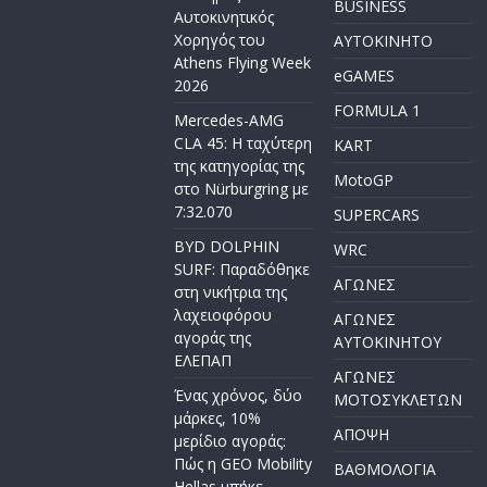
BUSINESS
Αυτοκινητικός
Χορηγός του
AYTOKINHTO
Athens Flying Week
eGAMES
2026
FORMULA 1
Mercedes-AMG
CLA 45: Η ταχύτερη
KART
της κατηγορίας της
MotoGP
στο Nürburgring με
7:32.070
SUPERCARS
BYD DOLPHIN
WRC
SURF: Παραδόθηκε
ΑΓΩΝΕΣ
στη νικήτρια της
λαχειοφόρου
ΑΓΩΝΕΣ
αγοράς της
AYTOKINHTOY
ΕΛΕΠΑΠ
ΑΓΩΝΕΣ
Ένας χρόνος, δύο
ΜΟΤΟΣΥΚΛΕΤΩΝ
μάρκες, 10%
ΑΠΟΨΗ
μερίδιο αγοράς:
Πώς η GEO Mobility
ΒΑΘΜΟΛΟΓΙΑ
Hellas μπήκε