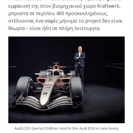
C
εμφάνισή της στον βιομηχανικό χώρο Kraftwerk,
Y
μπροστά σε περίπου 400 προσκεκλημένους,
C
στέλνοντας ένα σαφές μήνυμα: το project δεν είναι
L
θεωρία – είναι ήδη σε πλήρη λειτουργία.
E
S
&
M
O
R
E
Audi CEO Gernot Döllner next to the Audi R26 in race livery