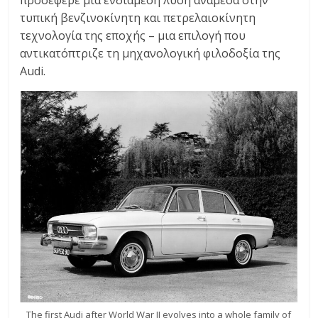
προσέφερε μια ενδιάμεση λύση ανάμεσα στην
τυπική βενζινοκίνητη και πετρελαιοκίνητη
τεχνολογία της εποχής – μια επιλογή που
αντικατόπτριζε τη μηχανολογική φιλοδοξία της
Audi.
The first Audi after World War II evolves into a whole family of