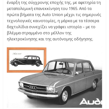
έναρξη της σύγχρονης εποχής της, με αφετηρία τη
C
μεταπολεμική επανεκκίνηση του 1965. Από τα
Y
πρώτα βήματα της Auto Union μέχρι τις σημερινές
C
L
τεχνολογικές καινοτομίες, η μάρκα με τα τέσσερα
E
δαχτυλίδια συνεχίζει να γράφει ιστορία – με το
S
βλέμμα στραμμένο στο μέλλον της
&
ηλεκτροκίνησης και της αυτόνομης οδήγησης.
M
O
R
E