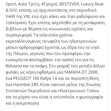
Sport, Auto Τρίτη, 4Τροχοί, BESTEVER, Luxury Boat
& SUV, επίσης ως αρχισυντάκτης στο περιοδικό
VieW της VW, ενώ έχει κάνει και λίγο ραδιόφωνο και
τηλεόραση. Έχει επίσης ασχοληθεί με τη μετάφραση
βιβλίων με θέματα τις κοινωνικές σχέσεις και
συμπεριφορά. Τα τελευταία χρόνια
εκμεταλλευόμενος τα ωφέλη των ηλεκτρονικών
μέσων αρθρογραφεί έχοντας ως έδρα του το νησί
της Πάτμου, γεγονός που του προσφέρει την
ευκαιρία να απολαμβάνει την αγάπη του για τη
θάλασσα και τα σκάφη. Στο γκαράζ του μεταξύ άλλων
φυλάει ως κόρη οφθαλμού μία YAMAHA DT 200R,
ένα PEUGEOT 106 Rallye 1.6 και σε περίοπτη θέση
ένα Hannibal 3.85. Είναι τακτικό μέλος της Ένωσης
Συντακτών Περιοδικού και Ηλεκτρονικού Τύπου
και τα χόμπυ του είναι η ιστιοπλοΐα, η φωτογραφία
και η ανεμοπορία.