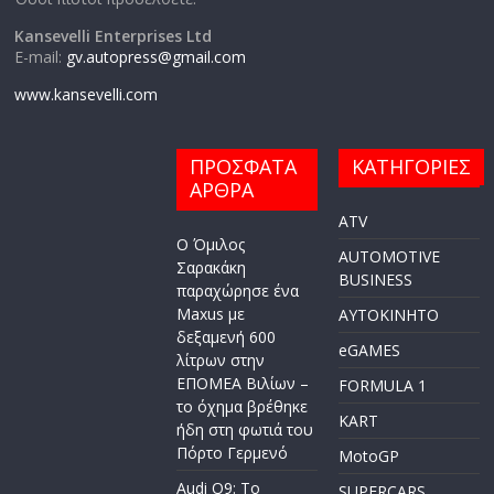
Kansevelli Enterprises Ltd
E-mail:
gv.autopress@gmail.com
www.kansevelli.com
ΠΡΟΣΦΑΤΑ
ΚΑΤΗΓΟΡΙΕΣ
ΑΡΘΡΑ
ATV
Ο Όμιλος
AUTOMOTIVE
Σαρακάκη
BUSINESS
παραχώρησε ένα
Maxus με
AYTOKINHTO
δεξαμενή 600
eGAMES
λίτρων στην
ΕΠΟΜΕΑ Βιλίων –
FORMULA 1
το όχημα βρέθηκε
KART
ήδη στη φωτιά του
Πόρτο Γερμενό
MotoGP
Audi Q9: Το
SUPERCARS