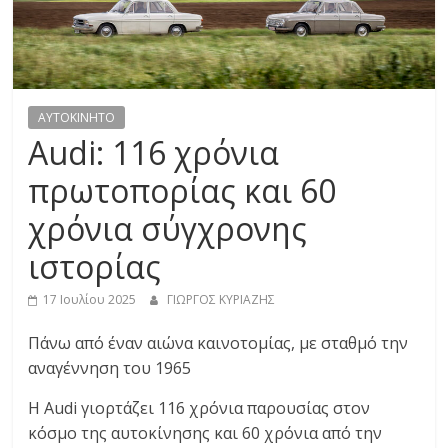
R
E
S
AYTOKINHTO
Audi: 116 χρόνια
S
πρωτοπορίας και 60
χρόνια σύγχρονης
C
A
ιστορίας
R
S
17 Ιουλίου 2025
ΓΙΩΡΓΟΣ ΚΥΡΙΑΖΗΣ
,
M
Πάνω από έναν αιώνα καινοτομίας, με σταθμό την
O
αναγέννηση του 1965
T
Η Audi γιορτάζει 116 χρόνια παρουσίας στον
O
κόσμο της αυτοκίνησης και 60 χρόνια από την
R