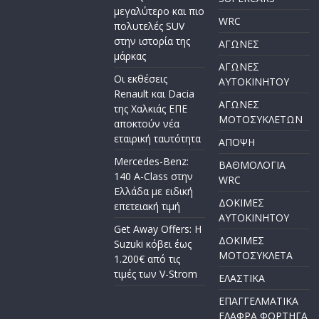
μεγαλύτερο και πιο
WRC
πολυτελές SUV
στην ιστορία της
ΑΓΩΝΕΣ
μάρκας
ΑΓΩΝΕΣ
Οι εκθέσεις
AYTOKINHTOY
Renault και Dacia
ΑΓΩΝΕΣ
της Χαλκιάς ΕΠΕ
ΜΟΤΟΣΥΚΛΕΤΩΝ
αποκτούν νέα
εταιρική ταυτότητα
ΑΠΟΨΗ
Mercedes-Benz:
ΒΑΘΜΟΛΟΓΙΑ
140 A-Class στην
WRC
Ελλάδα με ειδική
ΔΟΚΙΜΕΣ
επετειακή τιμή
ΑΥΤΟΚΙΝΗΤΟΥ
Get Away Offers: Η
ΔΟΚΙΜΕΣ
Suzuki κόβει έως
ΜΟΤΟΣΥΚΛΕΤΑ
1.200€ από τις
τιμές των V-Strom
ΕΛΑΣΤΙΚΑ
ΕΠΑΓΓΕΛΜΑΤΙΚΑ
ΕΛΑΦΡΑ ΦΟΡΤΗΓΑ