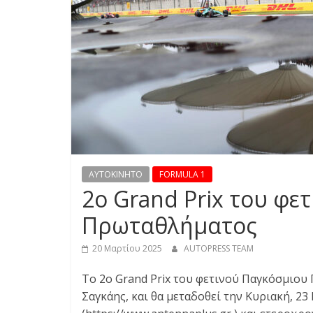
S
S
C
A
R
S
,
M
AYTOKINHTO
FORMULA 1
O
2ο Grand Prix του φε
T
O
Πρωταθλήματος
R
C
20 Μαρτίου 2025
AUTOPRESS TEAM
Y
Το 2ο Grand Prix του φετινού Παγκόσμιου 
C
Σαγκάης, και θα μεταδοθεί την Κυριακή, 23
L