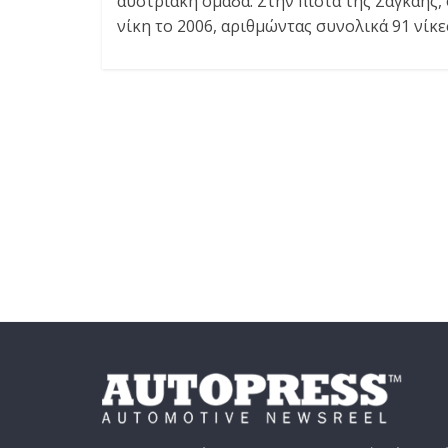
αυστριακή ομάδα. Στην πίστα της Σαγκάης,
νίκη το 2006, αριθμώντας συνολικά 91 νίκε