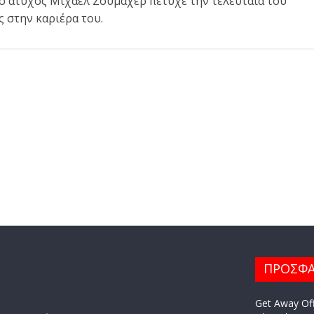
 ο άτυχος Μίχαελ Σουμάχερ πέτυχε την τελευταία του
ς στην καριέρα του.
ΠΡΟΣΦΑ
Get Away Off