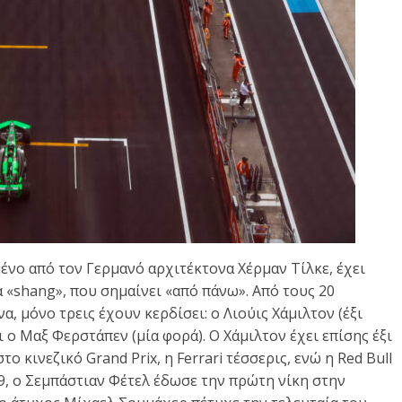
σμένο από τον Γερμανό αρχιτέκτονα Χέρμαν Τίλκε, έχει
 «shang», που σημαίνει «από πάνω». Από τους 20
, μόνο τρεις έχουν κερδίσει: ο Λιούις Χάμιλτον (έξι
 ο Μαξ Φερστάπεν (μία φορά). Ο Χάμιλτον έχει επίσης έξι
στο κινεζικό Grand Prix, η Ferrari τέσσερις, ενώ η Red Bull
09, ο Σεμπάστιαν Φέτελ έδωσε την πρώτη νίκη στην