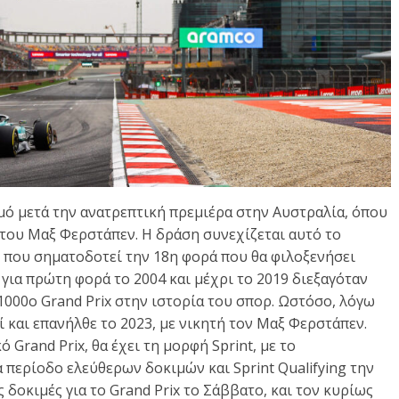
θμό μετά την ανατρεπτική πρεμιέρα στην Αυστραλία, όπου
 του Μαξ Φερστάπεν. Η δράση συνεχίζεται αυτό το
, που σηματοδοτεί την 18η φορά που θα φιλοξενήσει
για πρώτη φορά το 2004 και μέχρι το 2019 διεξαγόταν
 1000ο Grand Prix στην ιστορία του σπορ. Ωστόσο, λόγω
ί και επανήλθε το 2023, με νικητή τον Μαξ Φερστάπεν.
 Grand Prix, θα έχει τη μορφή Sprint, με το
περίοδο ελεύθερων δοκιμών και Sprint Qualifying την
 δοκιμές για το Grand Prix το Σάββατο, και τον κυρίως