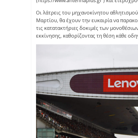
(https://www.antennaplus.gr ) και ετεροχρ
E
S
Οι λάτρεις του μηχανοκίνητου αθλητισμού
&
Μαρτίου, θα έχουν την ευκαιρία να παρακο
M
τις κατατακτήριες δοκιμές των μονοθέσιων
O
εκκίνησης, καθορίζοντας τη θέση κάθε οδηγ
R
E