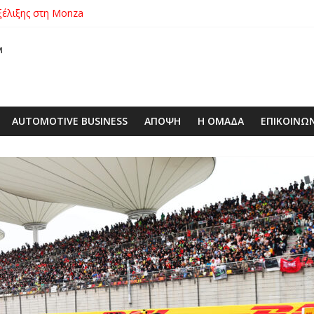
εξέλιξης στη Monza
00€ από τις τιμές των V-Strom
πό την 1η Σεπτεμβρίου
λάσσιων απορριμμάτων από τη Σαλαμίνα
ric απέναντι στο μεγαλύτερο αεροσκάφος του κόσμου
AUTOMOTIVE BUSINESS
ΑΠΟΨΗ
Η ΟΜΑΔΑ
ΕΠΙΚΟΙΝΩ